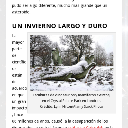
pudo ser algo diferente, mucho más grande que un
asteroide…
UN INVIERNO LARGO Y DURO
La
mayor
parte
de
científic
os
están
de
acuerdo
en que
Esculturas de dinosaurios y mamíferos extintos,
en el Crystal Palace Park en Londres.
un gran
Crédito: Lynn Hilton/Alamy Stock Photo
impacto
, hace
66 millones de años, causó la la desaparición de los
dinosaurios, y creó el famoso
cráter de Chicxulub
en la