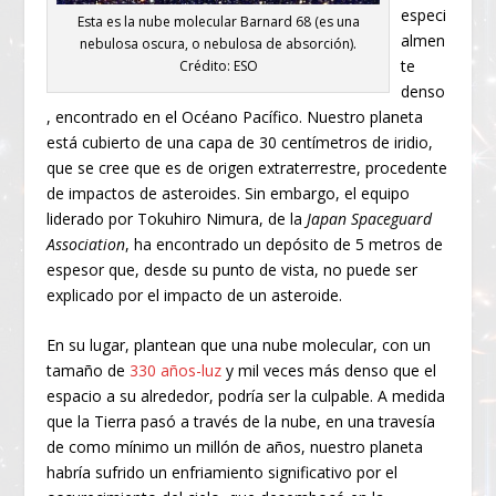
especi
Esta es la nube molecular Barnard 68 (es una
almen
nebulosa oscura, o nebulosa de absorción).
te
Crédito: ESO
denso
, encontrado en el Océano Pacífico. Nuestro planeta
está cubierto de una capa de 30 centímetros de iridio,
que se cree que es de origen extraterrestre, procedente
de impactos de asteroides. Sin embargo, el equipo
liderado por Tokuhiro Nimura, de la
Japan Spaceguard
Association
, ha encontrado un depósito de 5 metros de
espesor que, desde su punto de vista, no puede ser
explicado por el impacto de un asteroide.
En su lugar, plantean que una nube molecular, con un
tamaño de
330 años-luz
y mil veces más denso que el
espacio a su alrededor, podría ser la culpable. A medida
que la Tierra pasó a través de la nube, en una travesía
de como mínimo un millón de años, nuestro planeta
habría sufrido un enfriamiento significativo por el