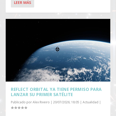
LEER MÁS
REFLECT ORBITAL YA TIENE PERMISO PARA
LANZAR SU PRIMER SATÉLITE
Publicado por
Alex Riveiro
|
20/07/2026; 18:05
|
Actualidad
|