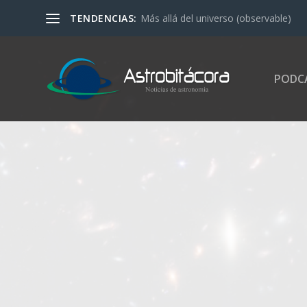
TENDENCIAS:
Más allá del universo (observable)
PODC