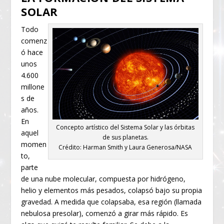
SOLAR
Todo
comenz
ó hace
unos
4.600
millone
s de
años.
En
Concepto artístico del Sistema Solar y las órbitas
aquel
de sus planetas.
momen
Crédito: Harman Smith y Laura Generosa/NASA
to,
parte
de una nube molecular, compuesta por hidrógeno,
helio y elementos más pesados, colapsó bajo su propia
gravedad. A medida que colapsaba, esa región (llamada
nebulosa presolar), comenzó a girar más rápido. Es