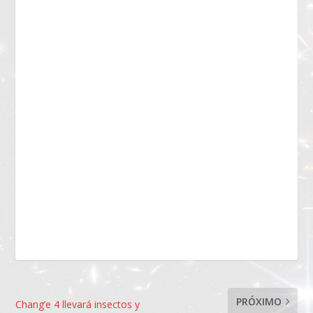
PRÓXIMO
Chang’e 4 llevará insectos y