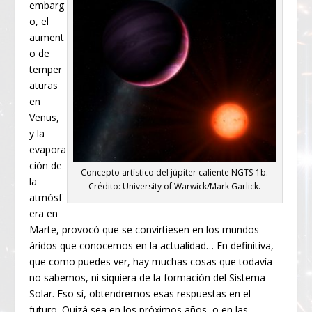
embarg
o, el
aument
o de
temper
aturas
en
Venus,
y la
evapora
ción de
Concepto artístico del júpiter caliente NGTS-1b.
la
Crédito: University of Warwick/Mark Garlick.
atmósf
era en
Marte, provocó que se convirtiesen en los mundos
áridos que conocemos en la actualidad… En definitiva,
que como puedes ver, hay muchas cosas que todavía
no sabemos, ni siquiera de la formación del Sistema
Solar. Eso sí, obtendremos esas respuestas en el
futuro. Quizá sea en los próximos años, o en las