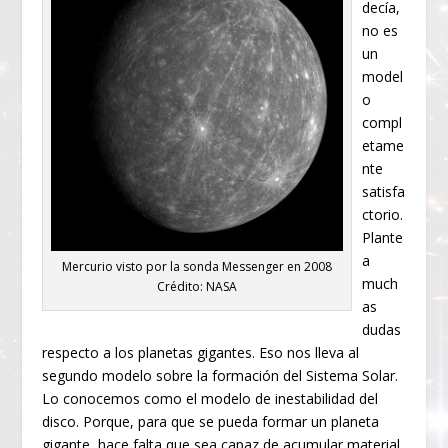
decía,
no es
un
model
o
compl
etame
nte
satisfa
ctorio.
Plante
a
Mercurio visto por la sonda Messenger en 2008
much
Crédito: NASA
as
dudas
respecto a los planetas gigantes. Eso nos lleva al
segundo modelo sobre la formación del Sistema Solar.
Lo conocemos como el modelo de inestabilidad del
disco. Porque, para que se pueda formar un planeta
gigante, hace falta que sea capaz de acumular material