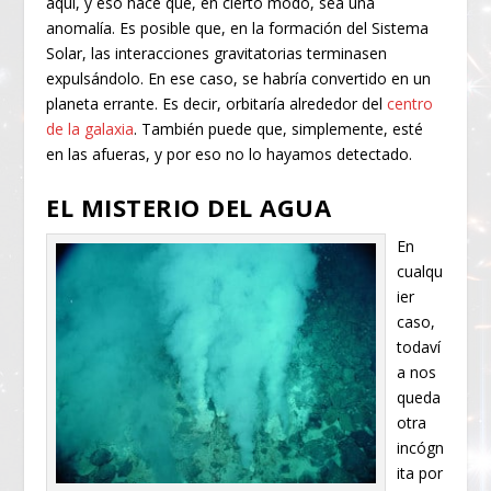
aquí, y eso hace que, en cierto modo, sea una
anomalía. Es posible que, en la formación del Sistema
Solar, las interacciones gravitatorias terminasen
expulsándolo. En ese caso, se habría convertido en un
planeta errante. Es decir, orbitaría alrededor del
centro
de la galaxia
. También puede que, simplemente, esté
en las afueras, y por eso no lo hayamos detectado.
EL MISTERIO DEL AGUA
En
cualqu
ier
caso,
todaví
a nos
queda
otra
incógn
ita por