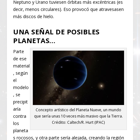
Neptuno y Urano tuviesen órbitas más excéntricas (es
decir, menos circulares). Eso provocó que atravesasen
más discos de hielo.
UNA SEÑAL DE POSIBLES
PLANETAS…
Parte
de ese
material
, según
el
modelo
, se
precipit
aría
Concepto artístico del Planeta Nueve, un mundo
contra
que sería unas 10 veces más masivo que la Tierra.
Crédito: Caltech/R. Hurt (IPAC)
los
planeta
s rocosos, y otra parte sería alejada, creando la región