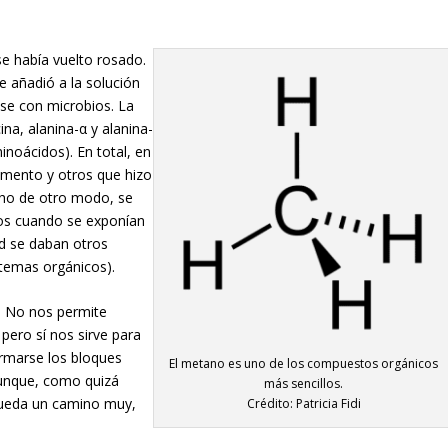
se había vuelto rosado.
e añadió a la solución
ase con microbios. La
ina, alanina-α y alanina-
inoácidos). En total, en
rimento y otros que hizo
cho de otro modo, se
os cuando se exponían
ad se daban otros
temas orgánicos).
o. No nos permite
pero sí nos sirve para
ormarse los bloques
El metano es uno de los compuestos orgánicos
aunque, como quizá
más sencillos.
 queda un camino muy,
Crédito: Patricia Fidi