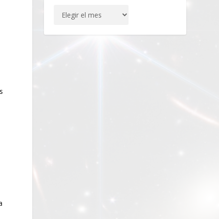
s
s
a