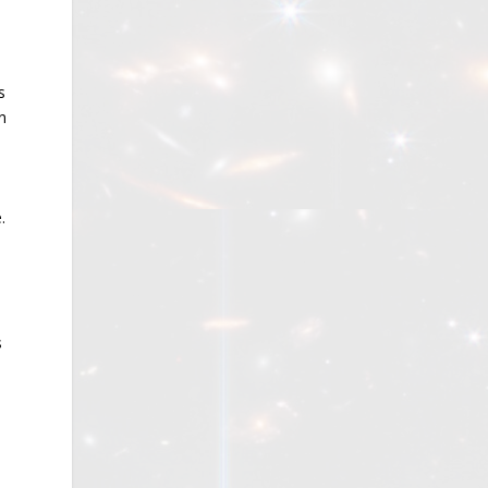
s
n
.
s