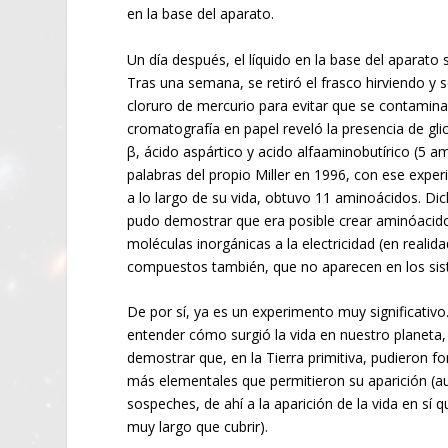
en la base del aparato.
Un día después, el líquido en la base del aparato 
Tras una semana, se retiró el frasco hirviendo y s
cloruro de mercurio para evitar que se contamin
cromatografía en papel reveló la presencia de glic
β, ácido aspártico y acido alfaaminobutírico (5 am
palabras del propio Miller en 1996, con ese expe
a lo largo de su vida, obtuvo 11 aminoácidos. Di
pudo demostrar que era posible crear aminóacid
moléculas inorgánicas a la electricidad (en realid
compuestos también, que no aparecen en los sis
De por sí, ya es un experimento muy significativ
entender cómo surgió la vida en nuestro planeta, 
demostrar que, en la Tierra primitiva, pudieron f
más elementales que permitieron su aparición (
sospeches, de ahí a la aparición de la vida en sí
muy largo que cubrir).