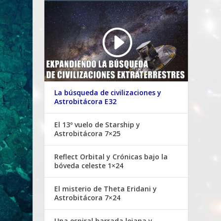
La búsqueda de civilizaciones y
Astrobitácora E32
El 13º vuelo de Starship y
Astrobitácora 7×25
Reflect Orbital y Crónicas bajo la
bóveda celeste 1×24
El misterio de Theta Eridani y
Astrobitácora 7×24
Una espiral barrada lejana y