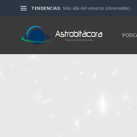
TENDENCIAS:
Más allá del universo (observable)
PODC