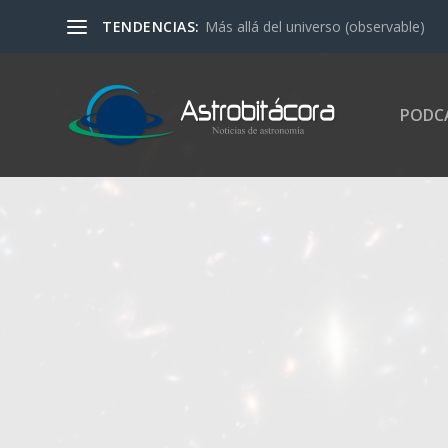
TENDENCIAS:
Más allá del universo (observable)
PODC