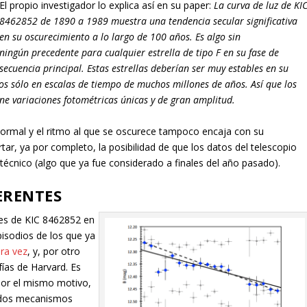
El propio investigador lo explica así en su paper:
La curva de luz de KI
8462852 de 1890 a 1989 muestra una tendencia secular significativa
en su oscurecimiento a lo largo de 100 años. Es algo sin
ningún precedente para cualquier estrella de tipo F en su fase de
secuencia principal. Estas estrellas deberían ser muy estables en su
os sólo en escalas de tiempo de muchos millones de años. Así que los
e variaciones fotométricas únicas y de gran amplitud.
 normal y el ritmo al que se oscurece tampoco encaja con su
ar, ya por completo, la posibilidad de que los datos del telescopio
écnico (algo que ya fue considerado a finales del año pasado).
ERENTES
es de KIC 8462852 en
episodios de los que ya
ra vez
, y, por otro
fías de Harvard. Es
or el mismo motivo,
 dos mecanismos