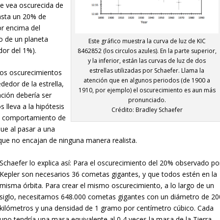
 se vea oscurecida de
asta un 20% de
por encima del
o de un planeta
Este gráfico muestra la curva de luz de KIC
dor del 1%).
8462852 (los circulos azules). En la parte superior,
y la inferior, están las curvas de luz de dos
estrellas utilizadas por Schaefer. Llama la
los oscurecimientos
atención que en algunos periodos (de 1900 a
dedor de la estrella,
1910, por ejemplo) el oscurecimiento es aun más
ción debería ser
pronunciado.
lleva a la hipótesis
Crédito: Bradley Schaefer
el comportamiento de
Que al pasar a una
que no encajan de ninguna manera realista.
Schaefer lo explica así:
Para el oscurecimiento del 20% observado po
Kepler son necesarios 36 cometas gigantes, y que todos estén en la
misma órbita. Para crear el mismo oscurecimiento, a lo largo de un
siglo, necesitamos 648.000 cometas gigantes con un diámetro de 20
kilómetros y una densidad de 1 gramo por centímetro cúbico. Cada
uno tendría una masa equivalente al 0,4 veces la masa de la Tierra.