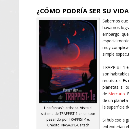
¿CÓMO PODRÍA SER SU VIDA
Sabemos que e
hayamos logra
embargo, que 
especialmente 
muy complicad
simple especu
TRAPPIST-1 es
son habitables
requisitos. Es
planetas, si l
de
Mercurio
. 
de un planeta
la superficie 
Una fantasía artística. Visita el
sistema de TRAPPIST-1 en un tour
pasando por TRAPPIST-1e.
Si hubiese al
Crédito: NASA/JPL-Caltech
entenderían el