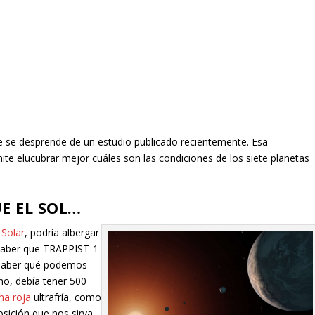
ue se desprende de un estudio publicado recientemente. Esa
e elucubrar mejor cuáles son las condiciones de los siete planetas
UE EL SOL…
 Solar
, podría albergar
 Saber que TRAPPIST-1
 saber qué podemos
mo, debía tener 500
na roja
ultrafría, como
sición que nos sirva