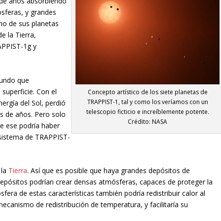
 de años absorbiendo
ósferas, y grandes
no de sus planetas
e la Tierra,
APPIST-1g y
mundo que
superficie. Con el
Concepto artístico de los siete planetas de
TRAPPIST-1, tal y como los veríamos con un
nergía del Sol, perdió
telescopio ficticio e increíblemente potente.
s de años. Pero solo
Crédito: NASA
e ese podría haber
 sistema de TRAPPIST-
 la
Tierra
. Así que es posible que haya grandes depósitos de
depósitos podrían crear densas atmósferas, capaces de proteger la
era de estas características también podría redistribuir calor al
ecanismo de redistribución de temperatura, y facilitaría su