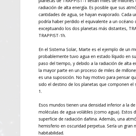
planetas de TRAPPIST-1 llevan miles de millones
radiación de alta energía. Es posible que sus atm
cantidades de agua, se hayan evaporado. Cada u
podría haber perdido el equivalente a un océano d
exceptuando los dos planetas más distantes, TR
TRAPPIST-1h.
En el Sistema Solar, Marte es el ejemplo de un 
probablemente tuvo agua en estado líquido en su 
paso del tiempo, y debido a la radiación de alta e
la mayor parte en un proceso de miles de millone
es una suposición. No hay motivo para pensar qu
sido el destino de los planetas que componen el
1.
Esos mundos tienen una densidad inferior a la de
moléculas de agua volátiles (como agua). Estos 
superficie de radiación dañina. Además, una atmósf
hemisferio en oscuridad perpetua. Sería un gran m
habitabilidad.