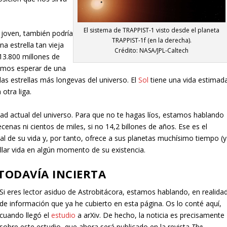
El sistema de TRAPPIST-1 visto desde el planeta
 joven, también podría
TRAPPIST-1f (en la derecha).
a estrella tan vieja
Crédito: NASA/JPL-Caltech
 13.800 millones de
íamos esperar de una
las estrellas más longevas del universo. El
Sol
tiene una vida estimad
otra liga.
edad actual del universo. Para que no te hagas líos, estamos hablando
enas ni cientos de miles, si no 14,2 billones de años. Ese es el
al de su vida y, por tanto, ofrece a sus planetas muchísimo tiempo (y
lar vida en algún momento de su existencia.
TODAVÍA INCIERTA
Si eres lector asiduo de Astrobitácora, estamos hablando, en realidad
de información que ya he cubierto en esta página. Os lo conté aquí,
cuando llegó el
estudio
a arXiv. De hecho, la noticia es precisamente
sobre este estudio, que ahora será publicado en la revista
The