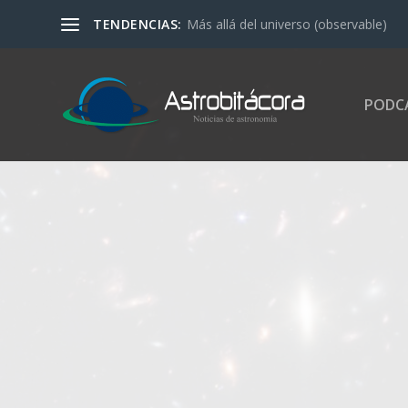
TENDENCIAS:
Más allá del universo (observable)
PODC