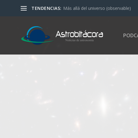
TENDENCIAS:
Más allá del universo (observable)
PODC