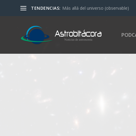
TENDENCIAS:
Más allá del universo (observable)
PODC