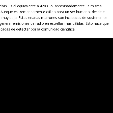
lvin. Es el equivalente a 420ºC o, aproximadamente, la misma
. Aunque es tremendamente cálido para un ser humano, desde el
ra muy baja. Estas enanas marrones son incapaces de sostener los
generar emisiones de radio en estrellas más cálidas. Esto hace que
das de detectar por la comunidad científica.