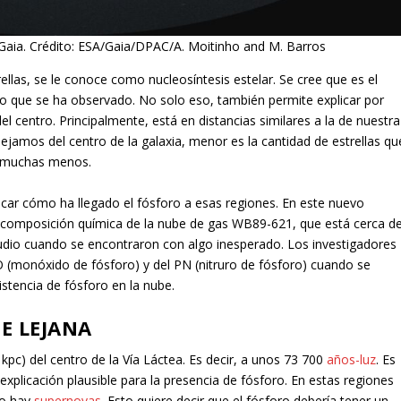
 Gaia. Crédito: ESA/Gaia/DPAC/A. Moitinho and M. Barros
trellas, se le conoce como nucleosíntesis estelar. Se cree que es el
o que se ha observado. No solo eso, también permite explicar por
l centro. Principalmente, está en distancias similares a la de nuestra
ejamos del centro de la galaxia, menor es la cantidad de estrellas qu
y muchas menos.
car cómo ha llegado el fósforo a esas regiones. En este nuevo
a composición química de la nube de gas WB89-621, que está cerca de
tudio cuando se encontraron con algo inesperado. Los investigadores
PO (monóxido de fósforo) y del PN (nitruro de fósforo) cuando se
stencia de fósforo en la nube.
E LEJANA
pc) del centro de la Vía Láctea. Es decir, a unos 73 700
años-luz
. Es
explicación plausible para la presencia de fósforo. En estas regiones
no hay
supernovas
. Esto quiere decir que el fósforo debería tener un