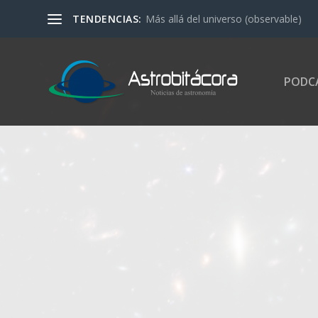
TENDENCIAS:
Más allá del universo (observable)
PODC