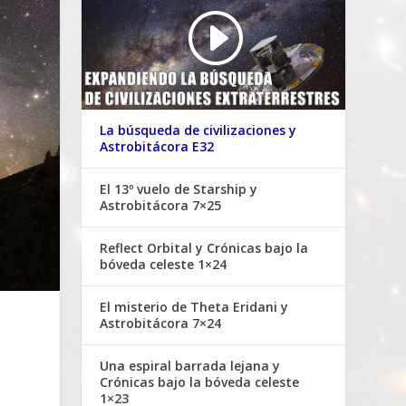
La búsqueda de civilizaciones y
Astrobitácora E32
El 13º vuelo de Starship y
Astrobitácora 7×25
Reflect Orbital y Crónicas bajo la
bóveda celeste 1×24
El misterio de Theta Eridani y
Astrobitácora 7×24
Una espiral barrada lejana y
Crónicas bajo la bóveda celeste
1×23