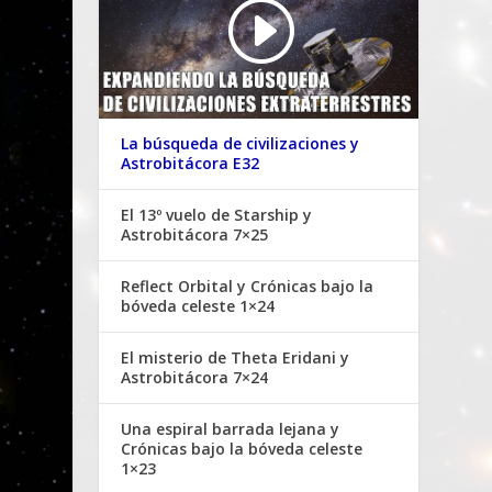
La búsqueda de civilizaciones y
Astrobitácora E32
El 13º vuelo de Starship y
Astrobitácora 7×25
Reflect Orbital y Crónicas bajo la
bóveda celeste 1×24
El misterio de Theta Eridani y
Astrobitácora 7×24
Una espiral barrada lejana y
Crónicas bajo la bóveda celeste
1×23