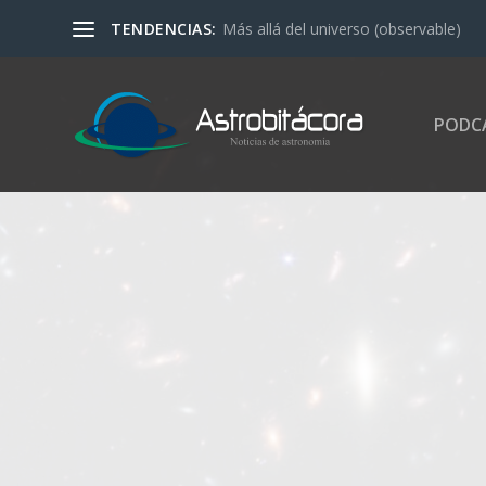
TENDENCIAS:
Más allá del universo (observable)
PODC