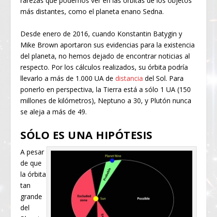
rarezas que podemos ver en las órbitas de los objetos
más distantes, como el planeta enano Sedna.
Desde enero de 2016, cuando Konstantin Batygin y
Mike Brown aportaron sus evidencias para la existencia
del planeta, no hemos dejado de encontrar noticias al
respecto. Por los cálculos realizados, su órbita podría
llevarlo a más de 1.000 UA de
distancia
del Sol. Para
ponerlo en perspectiva, la Tierra está a sólo 1 UA (150
millones de kilómetros), Neptuno a 30, y Plutón nunca
se aleja a más de 49.
SÓLO ES UNA HIPÓTESIS
A pesar
de que
la órbita
tan
grande
del