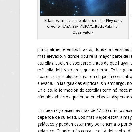
El famosísimo cúmulo abierto de las Pléyades.
Crédito: NASA, ESA, AURA/Caltech, Palomar
Observatory
principalmente en los brazos, donde la densidad d
más elevado, y donde ocurre la mayor parte de l
estrellas. Suelen dispersarse antes de que hayan 
más allá del brazo en el que nacieron. En las gala
aparecer en cualquier lugar en el que la concent
elevada. En las galaxias elípticas, sin embargo, n
En ellas, la formación de estrellas terminó hace m
cúmulos abiertos que hubo en ellas se dispersa
En nuestra galaxia hay más de 1.100 cúmulos abier
depende de su edad. Los más viejos están a mayo
galáctico y pueden estar muy por encima o por d
galáctico. Cuanto más cerca se está del centro de