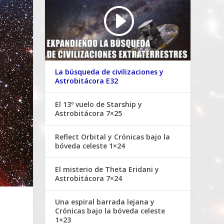
La búsqueda de civilizaciones y
Astrobitácora E32
El 13º vuelo de Starship y
Astrobitácora 7×25
Reflect Orbital y Crónicas bajo la
bóveda celeste 1×24
El misterio de Theta Eridani y
Astrobitácora 7×24
Una espiral barrada lejana y
Crónicas bajo la bóveda celeste
1×23