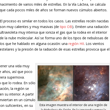
nacimiento de varios miles de estrellas. En la Vía Láctea, se calcula
que cada pocos miles de años se forman nuevos cúmulos abiertos.
El proceso es similar en todos los casos. Las estrellas recién nacidas
son muy calientes y muy masivas (de
tipo OB
). Emiten una radiación
ultravioleta muy intensa que ioniza el gas que la rodea en el interior
de la nube molecular. Así se forma uno de los tipos de nebulosas de
los que he hablado en alguna ocasión: una
región HII
. Los vientos
estelares y la presión de la radiación de esas estrellas provoca que el
.
 tener una vida muy
e años, así que poco
mera supernova.
 que lo rodea. En sólo
ción, la región se
 su interior. A partir
onviertan en un cúmulo
Esta imagen muestra el interior de una región de
on suficientes, en su
la Nebulosa de Orión. En la izquierda vemos la