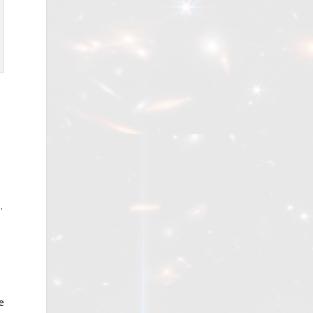
.
s
e