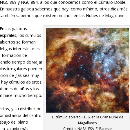
NGC 869 y NGC 884, a los que conocemos como el Cúmulo Doble.
En nuestra galaxia sabemos que hay, como mínimo, otros diez más;
también sabemos que existen muchos en las Nubes de Magallanes.
En las galaxias
espirales, los cúmulos
abiertos se forman
el gas interestelar es
a formación de
tenido tiempo de viajar
xias irregulares pueden
ración de gas sea muy
o hay cúmulos abiertos.
illones de años y los
ron hace mucho tiempo.
tos, y su distribución
r distancia del centro
El cúmulo abierto R136, en la Gran Nube de
ebajo del plano
Magallanes.
 la galaxia más
Crédito: NASA, ESA, F. Paresce