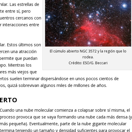
ilar. Las estrellas de
e entre sí, pero
cuentros cercanos con
r interacciones entre
lar. Estos últimos son
El cúmulo abierto NGC 3572 y la región que lo
ercen una atracción
rodea.
e permite que puedan
Crédito: ESO/G. Beccari
po. Mientras los
ares más viejos que
ertos suelen terminar dispersándose en unos pocos cientos de
vos, quizá sobrevivan algunos miles de millones de años.
IERTO
Cuando una nube molecular comienza a colapsar sobre sí misma, el
proceso provoca que se vaya formando una nube cada más densa (
más pequeña). Eventualmente, parte de la nube gigante molecular
termina teniendo un tamaño y densidad suficientes para provocar el