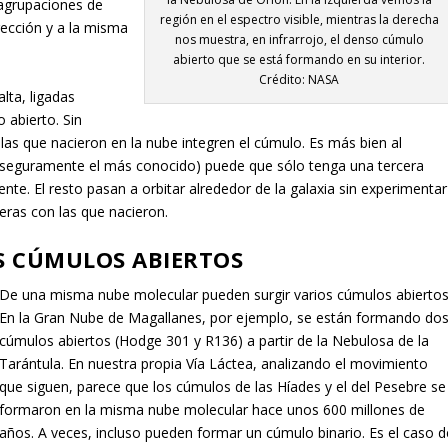
 agrupaciones de
región en el espectro visible, mientras la derecha
rección y a la misma
nos muestra, en infrarrojo, el denso cúmulo
abierto que se está formando en su interior.
Crédito: NASA
lta, ligadas
 abierto. Sin
las que nacieron en la nube integren el cúmulo. Es más bien al
 (seguramente el más conocido) puede que sólo tenga una tercera
nte. El resto pasan a orbitar alrededor de la galaxia sin experimentar
eras con las que nacieron.
S CÚMULOS ABIERTOS
De una misma nube molecular pueden surgir varios cúmulos abiertos
En la Gran Nube de Magallanes, por ejemplo, se están formando do
cúmulos abiertos (Hodge 301 y R136) a partir de la Nebulosa de la
Tarántula. En nuestra propia Vía Láctea, analizando el movimiento
que siguen, parece que los cúmulos de las Híades y el del Pesebre se
formaron en la misma nube molecular hace unos 600 millones de
años. A veces, incluso pueden formar un cúmulo binario. Es el caso d