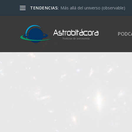
TENDENCIAS:
Más allá del universo (observable)
PODC