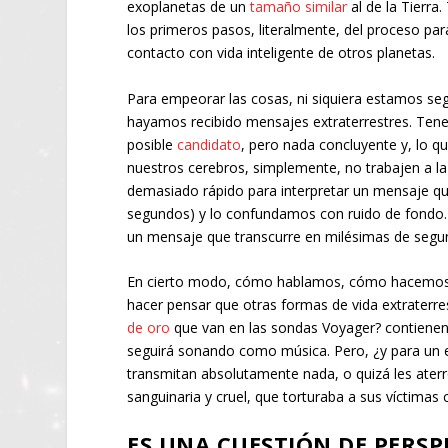
exoplanetas de un
tamaño similar
al de la Tierra
los primeros pasos, literalmente, del proceso par
contacto con vida inteligente de otros planetas.
Para empeorar las cosas, ni siquiera estamos se
hayamos recibido mensajes extraterrestres. Ten
posible
candidato
, pero nada concluyente y, lo 
nuestros cerebros, simplemente, no trabajen a la
demasiado rápido para interpretar un mensaje que
segundos) y lo confundamos con ruido de fondo
un mensaje que transcurre en milésimas de segu
En cierto modo, cómo hablamos, cómo hacemos c
hacer pensar que otras formas de vida extraterr
de oro
que van en las sondas Voyager? contienen 
seguirá sonando como música. Pero, ¿y para un ex
transmitan absolutamente nada, o quizá les aterro
sanguinaria y cruel, que torturaba a sus víctimas
ES UNA CUESTIÓN DE PERSP