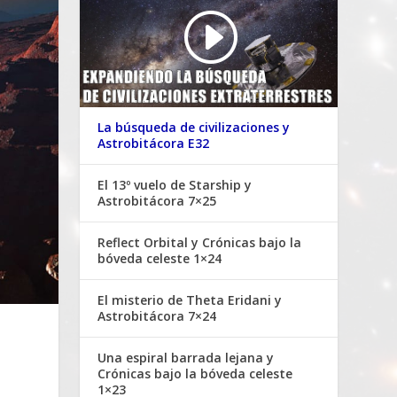
La búsqueda de civilizaciones y
Astrobitácora E32
El 13º vuelo de Starship y
Astrobitácora 7×25
Reflect Orbital y Crónicas bajo la
bóveda celeste 1×24
El misterio de Theta Eridani y
Astrobitácora 7×24
Una espiral barrada lejana y
Crónicas bajo la bóveda celeste
1×23