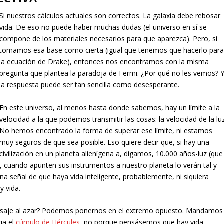
Si nuestros cálculos actuales son correctos. La galaxia debe rebosar
vida. De eso no puede haber muchas dudas (el universo en sí se
compone de los materiales necesarios para que aparezca). Pero, si
tomamos esa base como cierta (igual que tenemos que hacerlo par
la ecuación de Drake), entonces nos encontramos con la misma
pregunta que plantea la paradoja de Fermi. ¿Por qué no les vemos? 
la respuesta puede ser tan sencilla como desesperante.
En este universo, al menos hasta donde sabemos, hay un límite a la
velocidad a la que podemos transmitir las cosas: la velocidad de la luz
No hemos encontrado la forma de superar ese límite, ni estamos
muy seguros de que sea posible. Eso quiere decir que, si hay una
civilización en un planeta alienígena a, digamos, 10.000 años-luz (que
), cuando apunten sus instrumentos a nuestro planeta lo verán tal y
 señal de que haya vida inteligente, probablemente, ni siquiera
y vida.
ensaje al azar? Podemos ponernos en el extremo opuesto. Mandamos
ia el
cúmulo de Hércules
, no porque pensásemos que hay vida