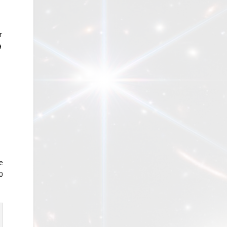
r
a
i
e
0