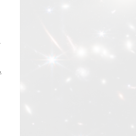
a
Y
.