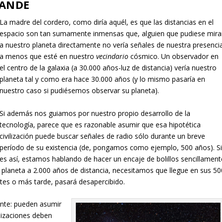
RANDE
La madre del cordero, como diría aquél, es que las distancias en el
espacio son tan sumamente inmensas que, alguien que pudiese mira
a nuestro planeta directamente no vería señales de nuestra presenci
a menos que esté en nuestro
vecindario
cósmico. Un observador en
el centro de la galaxia (a 30.000 años-luz de distancia) vería nuestro
planeta tal y como era hace 30.000 años (y lo mismo pasaría en
nuestro caso si pudiésemos observar su planeta).
Si además nos guiamos por nuestro propio desarrollo de la
tecnología, parece que es razonable asumir que esa hipotética
civilización puede buscar señales de radio sólo durante un breve
período de su existencia (de, pongamos como ejemplo, 500 años). S
es así, estamos hablando de hacer un encaje de bolillos sencillament
n planeta a 2.000 años de distancia, necesitamos que llegue en sus 50
ntes o más tarde, pasará desapercibido.
nte: pueden asumir
ilizaciones deben