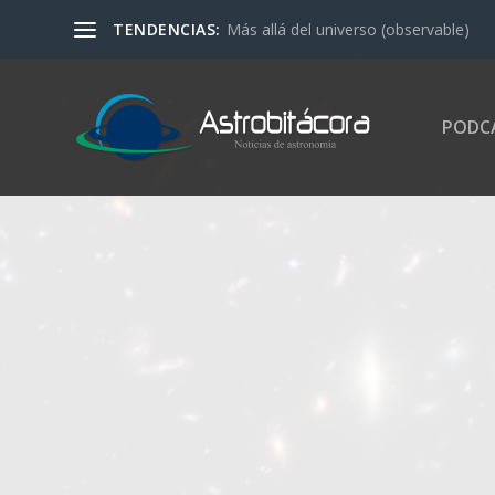
TENDENCIAS:
Más allá del universo (observable)
PODC