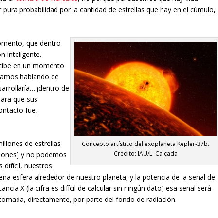
r pura probabilidad por la cantidad de estrellas que hay en el cúmulo,
omento, que dentro
n inteligente.
recibe en un momento
Estamos hablando de
sarrollaría… ¡dentro de
para que sus
ontacto fue,
illones de estrellas
Concepto artístico del exoplaneta Kepler-37b.
Crédito: IAU/L. Calçada
illones) y no podemos
 difícil, nuestros
a esfera alrededor de nuestro planeta, y la potencia de la señal de
ncia X (la cifra es difícil de calcular sin ningún dato) esa señal será
tomada, directamente, por parte del fondo de radiación.