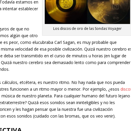
. Todavía estamos en
a intentar establecer
guros de que no
Los discos de oro de las Sondas Voyager
emos algún que otro
que es peor, como elucubraba Carl Sagan, es muy probable que
 misma velocidad de esa posible civilización. Quizá nuestro cerebro e
 deba ser transmitido en el curso de minutos u horas (en lugar de
. Quizá nuestro cerebro sea demasiado lento como para comprender
ndos.
álculos, etcétera, es nuestro ritmo. No hay nada que nos pueda
estres funcionen a un ritmo mayor o menor. Por ejemplo, ¿esos
disco
música de nuestro planeta. Para cualquier humano del futuro lejano
traterrestre? Quizá esos sonidos sean ininteligibles y no les
ricen y les hagan pensar que la nuestra fue una civilización
 con esos sonidos (cuidado con las bromas, que os veo venir).
ECTIVA