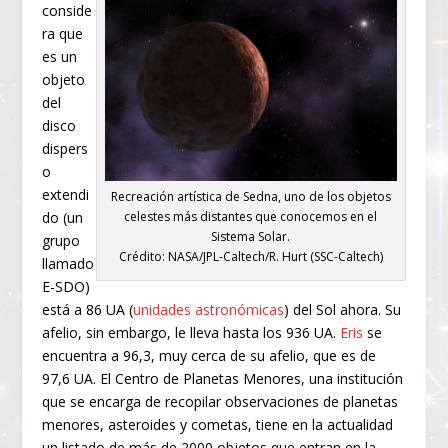
conside
ra que
es un
objeto
del
disco
dispers
o
extendi
Recreación artística de Sedna, uno de los objetos
do (un
celestes más distantes que conocemos en el
Sistema Solar.
grupo
Crédito: NASA/JPL-Caltech/R. Hurt (SSC-Caltech)
llamado
E-SDO)
está a 86 UA (
unidades astronómicas
) del Sol ahora. Su
afelio, sin embargo, le lleva hasta los 936 UA.
Eris
se
encuentra a 96,3, muy cerca de su afelio, que es de
97,6 UA. El Centro de Planetas Menores, una institución
que se encarga de recopilar observaciones de planetas
menores, asteroides y cometas, tiene en la actualidad
un listado de más de 2000 objetos que entran en la