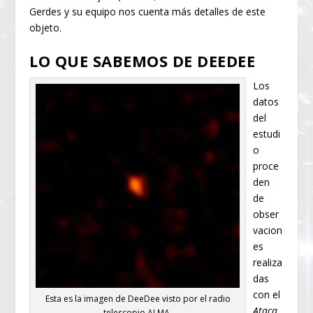
Gerdes y su equipo nos cuenta más detalles de este
objeto.
LO QUE SABEMOS DE DEEDEE
Los
datos
del
estudi
o
proce
den
de
obser
vacion
es
realiza
das
con el
Esta es la imagen de DeeDee visto por el radio
Ataca
telescopio ALMA.