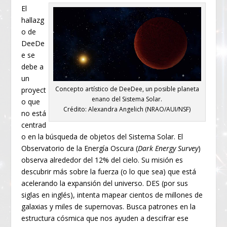
El
hallazg
o de
DeeDe
e se
debe a
un
Concepto artístico de DeeDee, un posible planeta
proyect
enano del Sistema Solar.
o que
Crédito: Alexandra Angelich (NRAO/AUI/NSF)
no está
centrad
o en la búsqueda de objetos del Sistema Solar. El
Observatorio de la Energía Oscura (
Dark Energy Survey
)
observa alrededor del 12% del cielo. Su misión es
descubrir más sobre la fuerza (o lo que sea) que está
acelerando la expansión del universo. DES (por sus
siglas en inglés), intenta mapear cientos de millones de
galaxias y miles de supernovas. Busca patrones en la
estructura cósmica que nos ayuden a descifrar ese