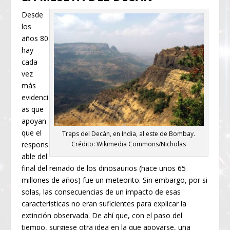
Desde
los
años 80
hay
cada
vez
más
evidenci
as que
apoyan
que el
Traps del Decán, en India, al este de Bombay.
respons
Crédito: Wikimedia Commons/Nicholas
able del
final del reinado de los dinosaurios (hace unos 65
millones de años) fue un meteorito. Sin embargo, por si
solas, las consecuencias de un impacto de esas
características no eran suficientes para explicar la
extinción observada. De ahí que, con el paso del
tiempo, surgiese otra idea en la que apoyarse, una