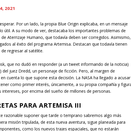
4, 2021
sperar. Por un lado, la propia Blue Origin explicaba, en un mensaje
do útil. A su modo de ver, destacaba los importantes problemas de
a de Aterrizaje Humano, que todavía deben ser corregidos. Asimismo,
ados al éxito del programa Artemisa. Destacan que todavía tienen
de regresar al satélite.
sk, que no dudó en responder (a un tweet informando de la noticia)
!) del juez Dredd, un personaje de ficción. Pero, al margen de
r en cuenta lo que supone esta decisión. La NASA ha llegado a acusar
 tener como primer interés, únicamente, a su propia compañía y figura
 intereses, por encima del sueño de millones de personas.
ETAS PARA ARTEMISA III
rece razonable suponer que tarde o temprano sabremos algo más
mera misión tripulada, de esta nueva aventura, sigue planeada para
mponentes, como los nuevos trajes espaciales, que no estarán