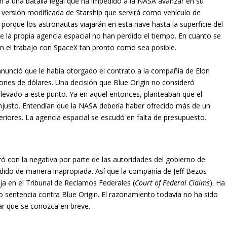
n a una batalla legal que ha impedido a la NASA avanzar en su
versión modificada de Starship que servirá como vehículo de
, porque los astronautas viajarán en esta nave hasta la superficie del
e la propia agencia espacial no han perdido el tiempo. En cuanto se
án el trabajo con SpaceX tan pronto como sea posible.
anunció que le había otorgado el contrato a la compañía de Elon
ones de dólares. Una decisión que Blue Origin no consideró
llevado a este punto. Ya en aquel entonces, planteaban que el
injusto. Entendían que la NASA debería haber ofrecido más de un
iores. La agencia espacial se escudó en falta de presupuesto.
ró con la negativa por parte de las autoridades del gobierno de
dido de manera inapropiada. Así que la compañía de Jeff Bezos
eja en el Tribunal de Reclamos Federales (
Court of Federal Claims
). Ha
do sentencia contra Blue Origin. El razonamiento todavía no ha sido
ar que se conozca en breve.