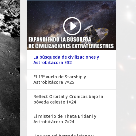
La búsqueda de civilizaciones y
Astrobitácora E32
El 13º vuelo de Starship y
Astrobitácora 7×25
Reflect Orbital y Crónicas bajo la
bóveda celeste 1×24
El misterio de Theta Eridani y
Astrobitácora 7×24
Una espiral barrada lejana y