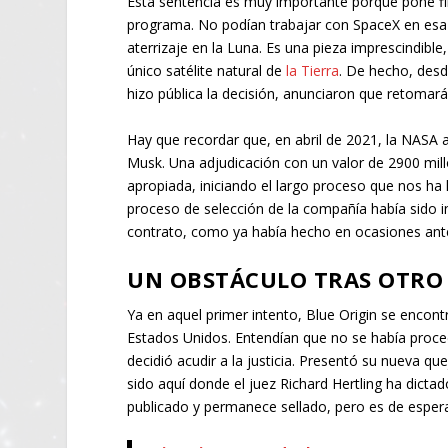
Esta sentencia es muy importante porque pone fi
programa. No podían trabajar con SpaceX en esa 
aterrizaje en la Luna. Es una pieza imprescindible
único satélite natural de
la Tierra
. De hecho, desd
hizo pública la decisión, anunciaron que retomar
Hay que recordar que, en abril de 2021, la NASA 
Musk. Una adjudicación con un valor de 2900 mill
apropiada, iniciando el largo proceso que nos ha 
proceso de selección de la compañía había sido 
contrato, como ya había hecho en ocasiones anter
UN OBSTÁCULO TRAS OTRO
Ya en aquel primer intento, Blue Origin se encont
Estados Unidos. Entendían que no se había proce
decidió acudir a la justicia. Presentó su nueva qu
sido aquí donde el juez Richard Hertling ha dicta
publicado y permanece sellado, pero es de esper