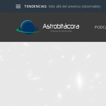
TENDENCIAS:
Más allá del universo (observable)
PODC