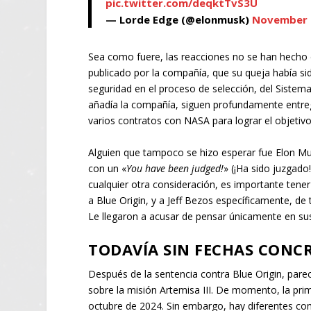
pic.twitter.com/deqktTvS3U
— Lorde Edge (@elonmusk)
November 
Sea como fuere, las reacciones no se han hecho e
publicado por la compañía, que su queja había si
seguridad en el proceso de selección, del Sistem
añadía la compañía, siguen profundamente entreg
varios contratos con NASA para lograr el objetivo 
Alguien que tampoco se hizo esperar fue Elon Mu
con un «
You have been judged!
» (¡Ha sido juzgado
cualquier otra consideración, es importante tene
a Blue Origin, y a Jeff Bezos específicamente, de
Le llegaron a acusar de pensar únicamente en sus
TODAVÍA SIN FECHAS CONCR
Después de la sentencia contra Blue Origin, pa
sobre la misión Artemisa III. De momento, la pri
octubre de 2024. Sin embargo, hay diferentes co