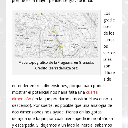
porque es la mayor pendiente gravitacional.
Los
gradie
ntes
de los
camp
os
vector
iales
Mapa topográfico de la Fraguara, en Granada.
son
Crédito: sierradebaza.org
difícile
s de
entender en tres dimensiones, porque para poder
mostrar el potencial nos haría falta una
cuarta
dimensión
(en la que podríamos mostrar el ascenso o
descenso). Por suerte, es posible que una analogía de
dos dimensiones nos ayude. Piensa en las gotas
de agua que bajan por cualquier superficie montañosa
y escarpada. Si dejamos a un lado la inercia, sabemos