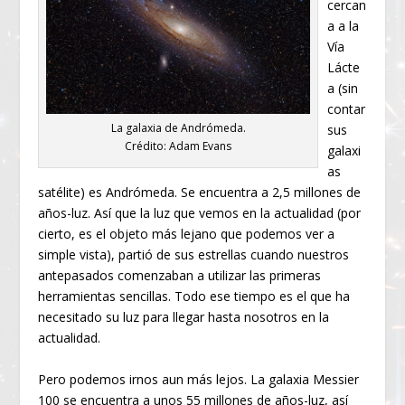
cercan
a a la
Vía
Lácte
a (sin
contar
La galaxia de Andrómeda.
sus
Crédito: Adam Evans
galaxi
as
satélite) es Andrómeda. Se encuentra a 2,5 millones de
años-luz. Así que la luz que vemos en la actualidad (por
cierto, es el objeto más lejano que podemos ver a
simple vista), partió de sus estrellas cuando nuestros
antepasados comenzaban a utilizar las primeras
herramientas sencillas. Todo ese tiempo es el que ha
necesitado su luz para llegar hasta nosotros en la
actualidad.
Pero podemos irnos aun más lejos. La galaxia Messier
100 se encuentra a unos 55 millones de años-luz, así