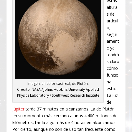
estas
altura
s del
artícul
o,
segur
ament
e ya
tendrá
s claro
cómo
funcio
na
Imagen, en color casi real, de Plutón.
esto.
Crédito: NASA / Johns Hopkins University Applied
La luz
Physics Laboratory / Southwest Research Institute
de
Júpiter
tarda 37 minutos en alcanzarnos. La de Plutón,
en su momento más cercano a unos 4.400 millones de
kilómetros, tarda algo más de 4 horas en alcanzarnos.
Por cierto, aunque no son de uso tan frecuente como