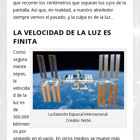
que recorrer los centímetros que separan tus ojos de la
pantalla. Así que, en realidad, a nuestro alrededor
siempre vemos el pasado, y la culpa es de la luz…
LA VELOCIDAD DE LA LUZ ES
FINITA
Como
segura
mente
sepas,
la
velocida
d de la
luz es
de
La Estación Espacial Internacional.
300.000
Crédito: NASA
kilómetr
os por
segundo en el vacío. En otros medios se mueve más