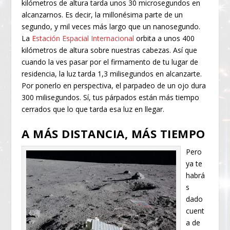
kilómetros de altura tarda unos 30 microsegundos en
alcanzarnos. Es decir, la millonésima parte de un
segundo, y mil veces más largo que un nanosegundo.
La
Estación Espacial Internacional
orbita a unos 400
kilómetros de altura sobre nuestras cabezas. Así que
cuando la ves pasar por el firmamento de tu lugar de
residencia, la luz tarda 1,3 milisegundos en alcanzarte.
Por ponerlo en perspectiva, el parpadeo de un ojo dura
300 milisegundos. Sí, tus párpados están más tiempo
cerrados que lo que tarda esa luz en llegar.
A MÁS DISTANCIA, MÁS TIEMPO
Pero
ya te
habrá
s
dado
cuent
a de