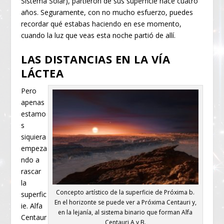
Sistema Solar), partieron de sus superficie hace cuatro
años. Seguramente, con no mucho esfuerzo, puedes
recordar qué estabas haciendo en ese momento,
cuando la luz que veas esta noche partió de allí.
LAS DISTANCIAS EN LA VÍA
LÁCTEA
Pero
apenas
estamo
s
siquiera
empeza
ndo a
rascar
la
Concepto artístico de la superficie de Próxima b.
superfic
En el horizonte se puede ver a Próxima Centauri y,
ie. Alfa
en la lejanía, al sistema binario que forman Alfa
Centaur
Centauri A y B.