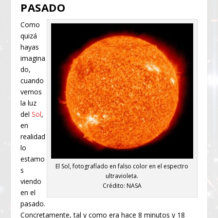
PASADO
Como
quizá
hayas
imagina
do,
cuando
vemos
la luz
del
Sol
,
en
realidad
lo
estamo
El Sol, fotografíado en falso color en el espectro
s
ultravioleta.
viendo
Crédito: NASA
en el
pasado.
Concretamente, tal y como era hace 8 minutos y 18