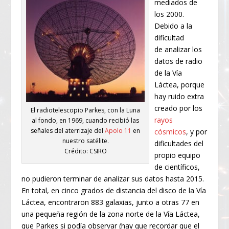
mediados de
los 2000.
Debido a la
dificultad
de analizar los
datos de radio
de la Vía
Láctea, porque
hay ruido extra
creado por los
El radiotelescopio Parkes, con la Luna
rayos
al fondo, en 1969, cuando recibió las
señales del aterrizaje del
Apolo 11
en
cósmicos
, y por
nuestro satélite.
dificultades del
Crédito: CSIRO
propio equipo
de científicos,
no pudieron terminar de analizar sus datos hasta 2015.
En total, en cinco grados de distancia del disco de la Vía
Láctea, encontraron 883 galaxias, junto a otras 77 en
una pequeña región de la zona norte de la Vía Láctea,
que Parkes si podía observar (hay que recordar que el