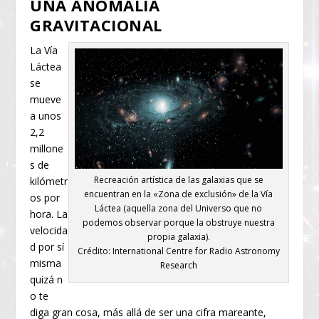
UNA ANOMALÍA
GRAVITACIONAL
La Vía
Láctea
se
mueve
a unos
2,2
millone
s de
Recreación artística de las galaxias que se
kilómetr
encuentran en la «Zona de exclusión» de la Vía
os por
Láctea (aquella zona del Universo que no
hora. La
podemos observar porque la obstruye nuestra
velocida
propia galaxia).
d por sí
Crédito: International Centre for Radio Astronomy
misma
Research
quizá n
o te
diga gran cosa, más allá de ser una cifra mareante,