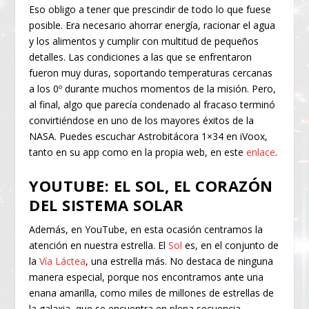
Eso obligo a tener que prescindir de todo lo que fuese
posible. Era necesario ahorrar energía, racionar el agua
y los alimentos y cumplir con multitud de pequeños
detalles. Las condiciones a las que se enfrentaron
fueron muy duras, soportando temperaturas cercanas
a los 0º durante muchos momentos de la misión. Pero,
al final, algo que parecía condenado al fracaso terminó
convirtiéndose en uno de los mayores éxitos de la
NASA. Puedes escuchar Astrobitácora 1×34 en iVoox,
tanto en su app como en la propia web, en este
enlace
.
YOUTUBE: EL SOL, EL CORAZÓN
DEL SISTEMA SOLAR
Además, en YouTube, en esta ocasión centramos la
atención en nuestra estrella. El
Sol
es, en el conjunto de
la
Vía Láctea
, una estrella más. No destaca de ninguna
manera especial, porque nos encontramos ante una
enana amarilla, como miles de millones de estrellas de
la galaxia, que se encuentra en plena secuencia