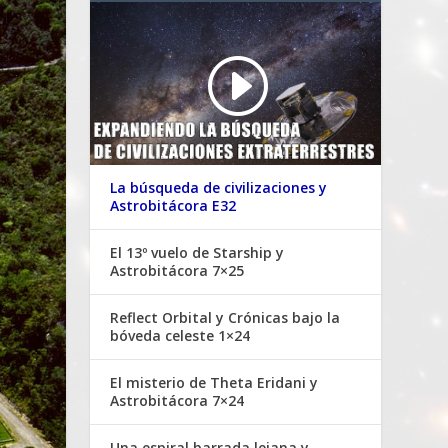
La búsqueda de civilizaciones y
Astrobitácora E32
El 13º vuelo de Starship y
Astrobitácora 7×25
Reflect Orbital y Crónicas bajo la
bóveda celeste 1×24
El misterio de Theta Eridani y
Astrobitácora 7×24
Una espiral barrada lejana y