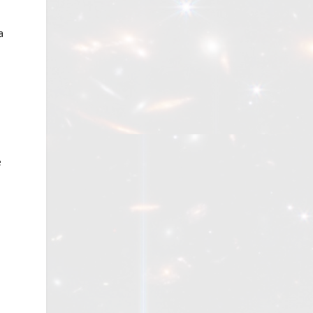
a
e
o