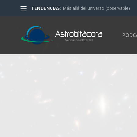
TENDENCIAS:
Más allá del universo (observable)
PODC