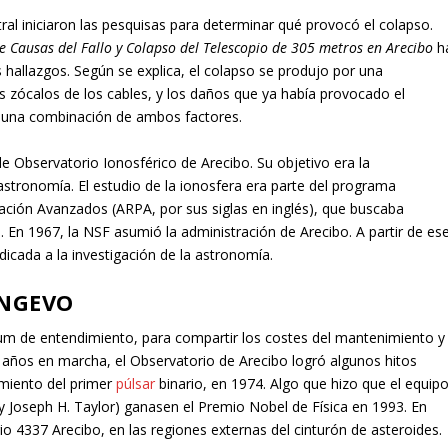
ral iniciaron las pesquisas para determinar qué provocó el colapso.
de Causas del Fallo y Colapso del Telescopio de 305 metros en Arecibo
h
s hallazgos. Según se explica, el colapso se produjo por una
los zócalos de los cables, y los daños que ya había provocado el
e una combinación de ambos factores.
 de Observatorio Ionosférico de Arecibo. Su objetivo era la
astronomía. El estudio de la ionosfera era parte del programa
ación Avanzados (ARPA, por sus siglas en inglés), que buscaba
os. En 1967, la NSF asumió la administración de Arecibo. A partir de es
dicada a la investigación de la astronomía.
ONGEVO
 de entendimiento, para compartir los costes del mantenimiento y
 años en marcha, el Observatorio de Arecibo logró algunos hitos
imiento del primer
púlsar
binario, en 1974. Algo que hizo que el equip
 y Joseph H. Taylor) ganasen el Premio Nobel de Física en 1993. En
io 4337 Arecibo, en las regiones externas del cinturón de asteroides.