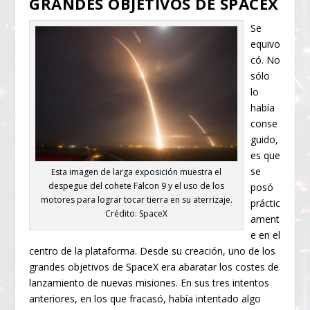
GRANDES OBJETIVOS DE SPACEX
Se
equivo
có. No
sólo
lo
había
conse
guido,
es que
se
Esta imagen de larga exposición muestra el
despegue del cohete Falcon 9 y el uso de los
posó
motores para lograr tocar tierra en su aterrizaje.
práctic
Crédito: SpaceX
ament
e en el
centro de la plataforma. Desde su creación, uno de los
grandes objetivos de SpaceX era abaratar los costes de
lanzamiento de nuevas misiones. En sus tres intentos
anteriores, en los que fracasó, había intentado algo