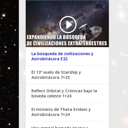
La búsqueda de civilizaciones y
Astrobitácora E32
El 13º vuelo de Starship y
Astrobitácora 7×25
Reflect Orbital y Crónicas bajo la
bóveda celeste 1×24
El misterio de Theta Eridani y
Astrobitácora 7×24
Una espiral barrada lejana y