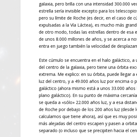
galaxia, pero brilla con una intensidad 300.000 vec
estrella sería invisible excepto para los telescop
pero su límite de Roche (es decir, en el caso de c
expulsadas a la Vía Láctea), es mucho más grand
de otro modo, todas las estrellas dentro de esa
de unos 8.000 millones de años, y se acerca a n
entra en juego también la velocidad de desplazam
Este cúmulo se encuentra en el halo galáctico, a
del centro de la galaxia, pero tiene una órbita ex
extrema. Me explico: en su órbita, puede llegar a
luz del centro, y a 49.000 años luz por encima o 
galáctico (ahora mismo está a unos 33.000 años 
plano galáctico). En su punto de máxima cercanía
se queda a «sólo» 22.000 años luz, y a esa distan
de Roche por debajo de los 200 años luz (desde 
calculamos que tiene ahora), así que es muy posib
más alejadas del centro escapen y pasen a orbitar
separado (o incluso que se precipiten hacia el cen