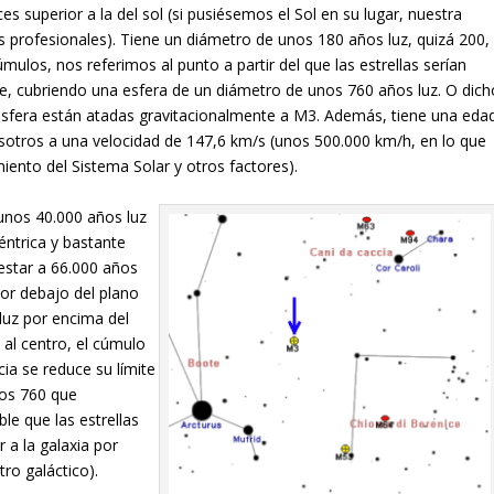
es superior a la del sol (si pusiésemos el Sol en su lugar, nuestra
ios profesionales). Tiene un diámetro de unos 180 años luz, quizá 200,
úmulos, nos referimos al punto a partir del que las estrellas serían
e, cubriendo una esfera de un diámetro de unos 760 años luz. O dich
 esfera están atadas gravitacionalmente a M3. Además, tiene una eda
osotros a una velocidad de 147,6 km/s (unos 500.000 km/h, en lo que
iento del Sistema Solar y otros factores).
 unos 40.000 años luz
céntrica y bastante
 estar a 66.000 años
por debajo del plano
luz por encima del
 al centro, el cúmulo
cia se reduce su límite
los 760 que
le que las estrellas
 a la galaxia por
tro galáctico).