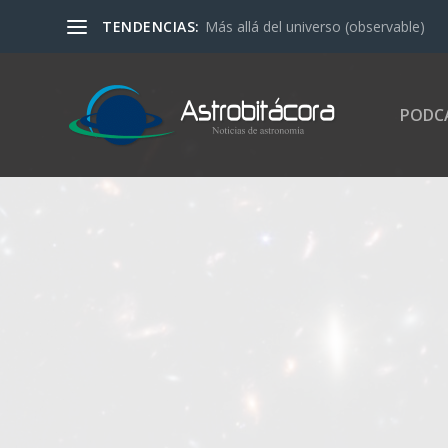
TENDENCIAS:
Más allá del universo (observable)
PODC