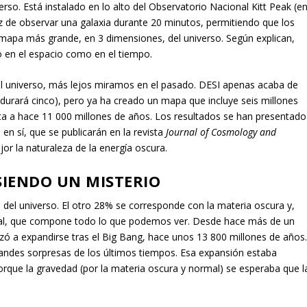
erso. Está instalado en lo alto del Observatorio Nacional Kitt Peak (e
z de observar una galaxia durante 20 minutos, permitiendo que los
mapa más grande, en 3 dimensiones, del universo. Según explican,
o en el espacio como en el tiempo.
 universo, más lejos miramos en el pasado. DESI apenas acaba de
urará cinco), pero ya ha creado un mapa que incluye seis millones
ta a hace 11 000 millones de años. Los resultados se han presentado
en sí, que se publicarán en la revista
Journal of Cosmology and
or la naturaleza de la energía oscura.
SIENDO UN MISTERIO
el universo. El otro 28% se corresponde con la materia oscura y,
rmal, que compone todo lo que podemos ver. Desde hace más de un
nzó a expandirse tras el Big Bang, hace unos 13 800 millones de años
grandes sorpresas de los últimos tiempos. Esa expansión estaba
rque la gravedad (por la materia oscura y normal) se esperaba que l