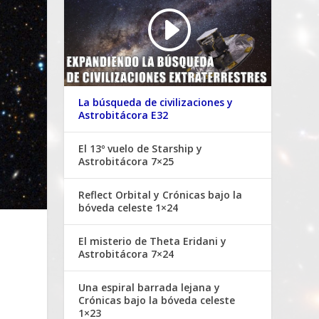
La búsqueda de civilizaciones y
Astrobitácora E32
El 13º vuelo de Starship y
Astrobitácora 7×25
Reflect Orbital y Crónicas bajo la
bóveda celeste 1×24
El misterio de Theta Eridani y
Astrobitácora 7×24
Una espiral barrada lejana y
Crónicas bajo la bóveda celeste
1×23