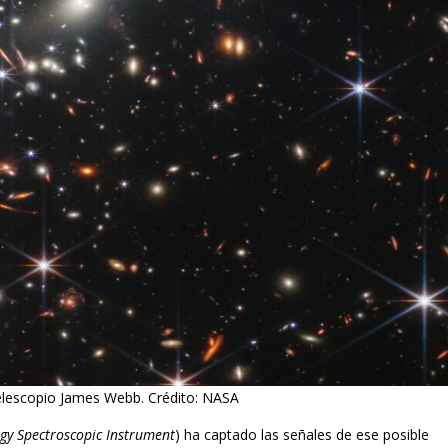
telescopio James Webb. Crédito: NASA
gy Spectroscopic Instrument
) ha captado las señales de ese posible