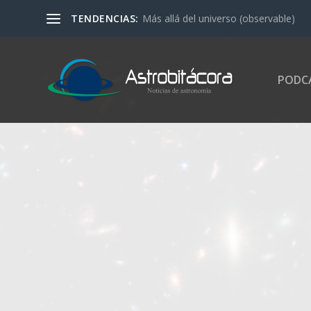
TENDENCIAS:
Más allá del universo (observable)
PODC