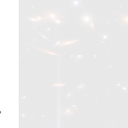
n
.
a