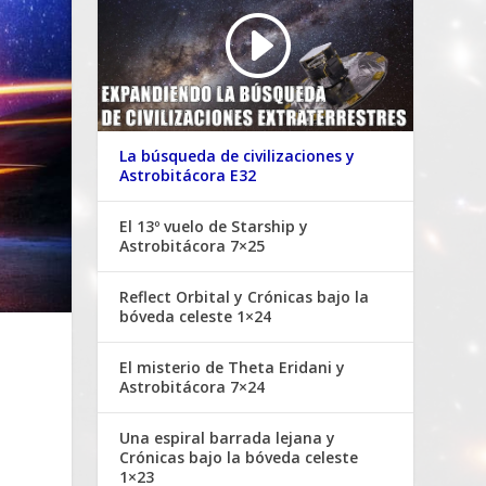
La búsqueda de civilizaciones y
Astrobitácora E32
El 13º vuelo de Starship y
Astrobitácora 7×25
Reflect Orbital y Crónicas bajo la
bóveda celeste 1×24
El misterio de Theta Eridani y
Astrobitácora 7×24
Una espiral barrada lejana y
Crónicas bajo la bóveda celeste
1×23