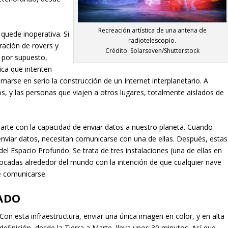
Recreación artística de una antena de
quede inoperativa. Si
radiotelescopio.
ración de rovers y
Crédito: Solarseven/Shutterstock
, por supuesto,
ica que intenten
marse en serio la construcción de un Internet interplanetario. A
 y las personas que viajen a otros lugares, totalmente aislados de
Marte con la capacidad de enviar datos a nuestro planeta. Cuando
 enviar datos, necesitan comunicarse con una de ellas. Después, estas
el Espacio Profundo. Se trata de tres instalaciones (una de ellas en
locadas alrededor del mundo con la intención de que cualquier nave
e comunicarse.
TADO
Con esta infraestructura, enviar una única imagen en color, y en alta
definición, desde la Tierra a Marte, lleva unos 30 minutos. Así que