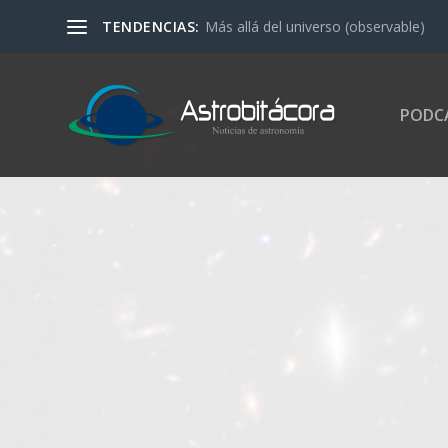
TENDENCIAS:
Más allá del universo (observable)
PODC