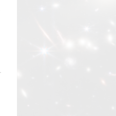
Y
e
…