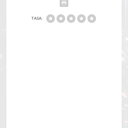
TASA: