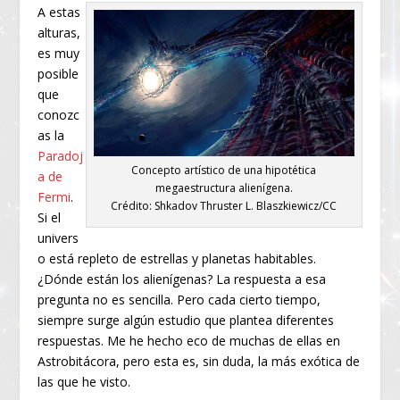
A estas
alturas,
es muy
posible
que
conozc
as la
Paradoj
Concepto artístico de una hipotética
a de
megaestructura alienígena.
Fermi
.
Crédito: Shkadov Thruster L. Blaszkiewicz/CC
Si el
univers
o está repleto de estrellas y planetas habitables.
¿Dónde están los alienígenas? La respuesta a esa
pregunta no es sencilla. Pero cada cierto tiempo,
siempre surge algún estudio que plantea diferentes
respuestas. Me he hecho eco de muchas de ellas en
Astrobitácora, pero esta es, sin duda, la más exótica de
las que he visto.