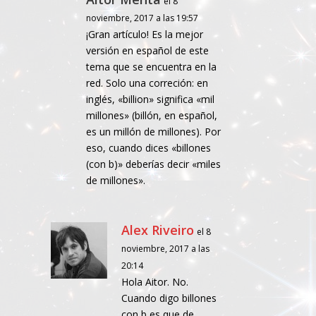
el 8
noviembre, 2017 a las 19:57
¡Gran artículo! Es la mejor
versión en español de este
tema que se encuentra en la
red. Solo una correción: en
inglés, «billion» significa «mil
millones» (billón, en español,
es un millón de millones). Por
eso, cuando dices «billones
(con b)» deberías decir «miles
de millones».
Alex Riveiro
el 8
noviembre, 2017 a las
20:14
Hola Aitor. No.
Cuando digo billones
con b es que de