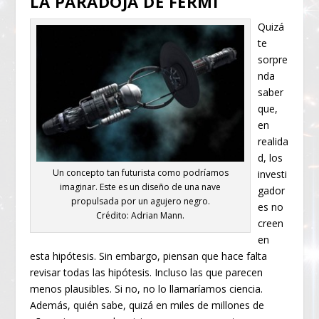
LA PARADOJA DE FERMI
Quizá
te
sorpre
nda
saber
que,
en
realida
d, los
Un concepto tan futurista como podríamos
investi
imaginar. Este es un diseño de una nave
gador
propulsada por un agujero negro.
es no
Crédito: Adrian Mann.
creen
en
esta hipótesis. Sin embargo, piensan que hace falta
revisar todas las hipótesis. Incluso las que parecen
menos plausibles. Si no, no lo llamaríamos ciencia.
Además, quién sabe, quizá en miles de millones de