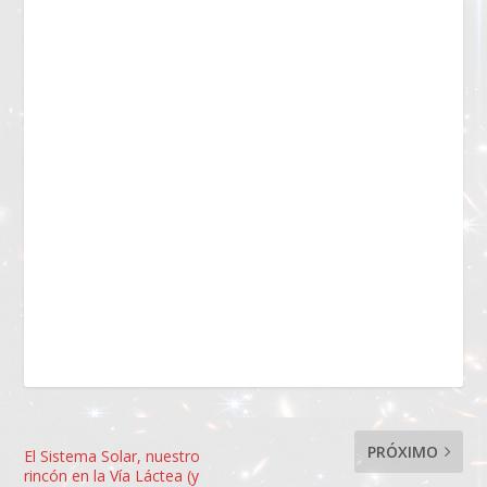
PRÓXIMO
El Sistema Solar, nuestro
rincón en la Vía Láctea (y