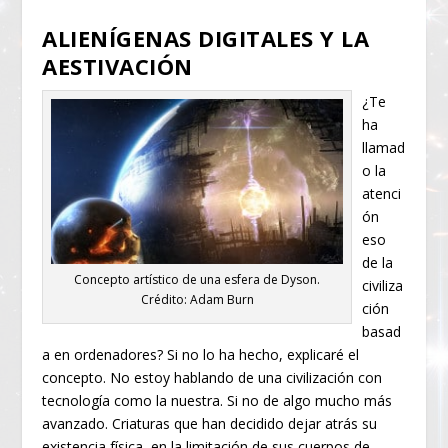
ALIENÍGENAS DIGITALES Y LA
AESTIVACIÓN
¿Te
ha
llamad
o la
atenci
ón
eso
de la
Concepto artístico de una esfera de Dyson.
civiliza
Crédito: Adam Burn
ción
basad
a en ordenadores? Si no lo ha hecho, explicaré el
concepto. No estoy hablando de una civilización con
tecnología como la nuestra. Si no de algo mucho más
avanzado. Criaturas que han decidido dejar atrás su
existencia física, en la limitación de sus cuerpos de