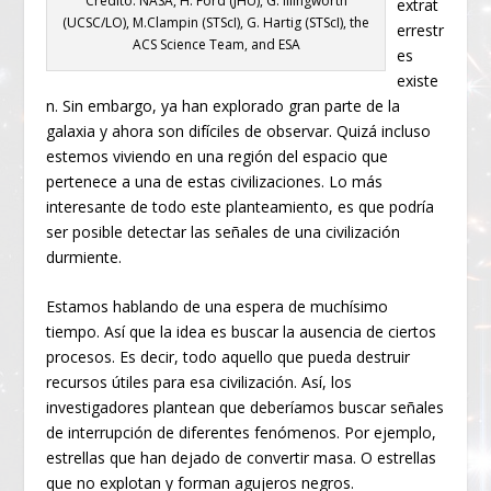
Crédito: NASA, H. Ford (JHU), G. Illingworth
extrat
(UCSC/LO), M.Clampin (STScI), G. Hartig (STScI), the
errestr
ACS Science Team, and ESA
es
existe
n. Sin embargo, ya han explorado gran parte de la
galaxia y ahora son difíciles de observar. Quizá incluso
estemos viviendo en una región del espacio que
pertenece a una de estas civilizaciones. Lo más
interesante de todo este planteamiento, es que podría
ser posible detectar las señales de una civilización
durmiente.
Estamos hablando de una espera de muchísimo
tiempo. Así que la idea es buscar la ausencia de ciertos
procesos. Es decir, todo aquello que pueda destruir
recursos útiles para esa civilización. Así, los
investigadores plantean que deberíamos buscar señales
de interrupción de diferentes fenómenos. Por ejemplo,
estrellas que han dejado de convertir masa. O estrellas
que no explotan y forman agujeros negros.