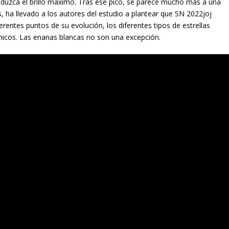
roduzca el brillo máximo. Tras ese pico, se parece mucho más a una
, ha llevado a los autores del estudio a plantear que SN 2022joj
erentes puntos de su evolución, los diferentes tipos de estrellas
micos. Las enanas blancas no son una excepción.