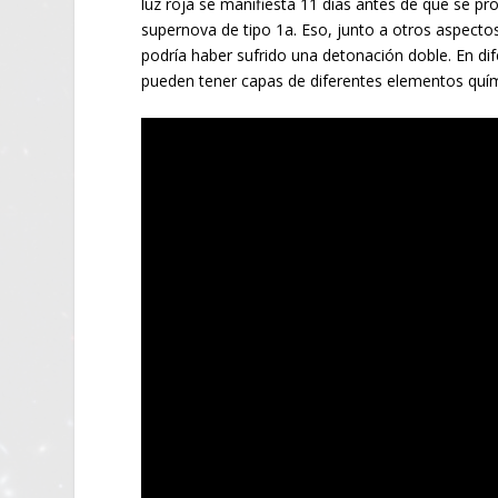
luz roja se manifiesta 11 días antes de que se p
supernova de tipo 1a. Eso, junto a otros aspectos
podría haber sufrido una detonación doble. En dif
pueden tener capas de diferentes elementos quí