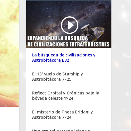
La búsqueda de civilizaciones y
Astrobitácora E32
El 13º vuelo de Starship y
Astrobitácora 7×25
Reflect Orbital y Crónicas bajo la
bóveda celeste 1×24
El misterio de Theta Eridani y
Astrobitácora 7×24
Una espiral barrada lejana y