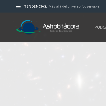
TENDENCIAS:
Más allá del universo (observable)
PODC