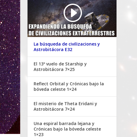
La búsqueda de civilizaciones y
Astrobitácora E32
El 13º vuelo de Starship y
Astrobitácora 7×25
Reflect Orbital y Crónicas bajo la
bóveda celeste 1×24
El misterio de Theta Eridani y
Astrobitácora 7×24
Una espiral barrada lejana y
Crónicas bajo la bóveda celeste
1×23