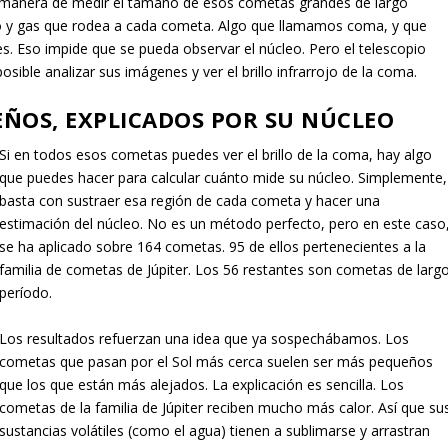
 manera de medir el tamaño de esos cometas grandes de largo
lvo y gas que rodea a cada cometa. Algo que llamamos coma, y que
. Eso impide que se pueda observar el núcleo. Pero el telescopio
osible analizar sus imágenes y ver el brillo infrarrojo de la coma.
ÑOS, EXPLICADOS POR SU NÚCLEO
Si en todos esos cometas puedes ver el brillo de la coma, hay algo
que puedes hacer para calcular cuánto mide su núcleo. Simplemente,
basta con sustraer esa región de cada cometa y hacer una
estimación del núcleo. No es un método perfecto, pero en este caso
se ha aplicado sobre 164 cometas. 95 de ellos pertenecientes a la
familia de cometas de Júpiter. Los 56 restantes son cometas de larg
período.
Los resultados refuerzan una idea que ya sospechábamos. Los
cometas que pasan por el Sol más cerca suelen ser más pequeños
que los que están más alejados. La explicación es sencilla. Los
cometas de la familia de Júpiter reciben mucho más calor. Así que su
sustancias volátiles (como el agua) tienen a sublimarse y arrastran