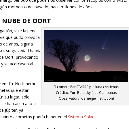
de largo período que podemos observar con telescopios como WISE,
algún momento del pasado, hace millones de años.
A NUBE DE OORT
gación, vale la pena
bre qué pudo provocar
es de años, alguna
aso, su gravedad habría
 de Oort, provocando
y se acercasen al
y en día. No tenemos
El cometa PanSTARRS y la luna creciente.
ometas que están
Crédito: Yuri Beletsky (Las Campanas
En su lugar, sólo
Observatory, Carnegie Institution)
 se han acercado al
de Júpiter, ya
cuántos cometas podría haber en el
Sistema Solar
.