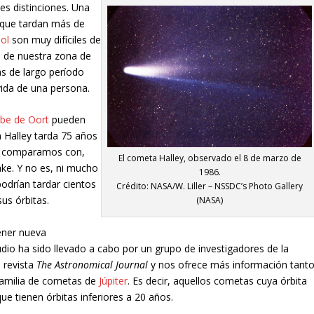
s distinciones. Una
s que tardan más de
ol
son muy difíciles de
s de nuestra zona de
s de largo período
vida de una persona.
be de Oort
pueden
 Halley tarda 75 años
lo comparamos con,
El cometa Halley, observado el 8 de marzo de
ke. Y no es, ni mucho
1986.
drían tardar cientos
Crédito: NASA/W. Liller – NSSDC’s Photo Gallery
us órbitas.
(NASA)
ener nueva
udio ha sido llevado a cabo por un grupo de investigadores de la
 revista
The Astronomical Journal
y nos ofrece más información tant
familia de cometas de
Júpiter
. Es decir, aquellos cometas cuya órbita
ue tienen órbitas inferiores a 20 años.