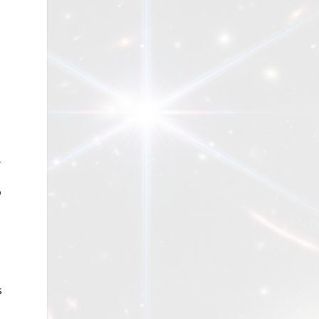
,
o
s