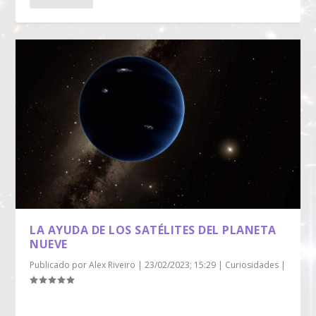
LA AYUDA DE LOS SATÉLITES DEL PLANETA
NUEVE
Publicado por
Alex Riveiro
|
23/02/2023; 15:29
|
Curiosidades
|