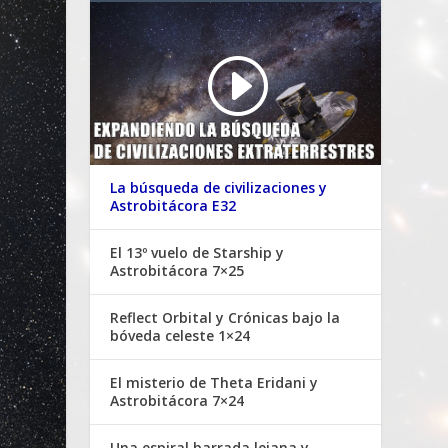
La búsqueda de civilizaciones y
Astrobitácora E32
El 13º vuelo de Starship y
Astrobitácora 7×25
Reflect Orbital y Crónicas bajo la
bóveda celeste 1×24
El misterio de Theta Eridani y
Astrobitácora 7×24
Una espiral barrada lejana y