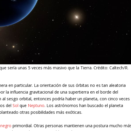
ue sería unas 5 veces más masivo que la Tierra. Crédito: Caltech/R.
a en particular. La orientación de sus órbitas no es tan aleatoria
r la influencia gravitacional de una supertierra en el borde del
n al sesgo orbital, entonces podría haber un planeta, con cinco veces
jos del
Sol
que
Neptuno
. Los astrónomos han buscado el planeta
planteado otras posibilidades más exóticas.
 negro
primordial. Otras personas mantienen una postura mucho má