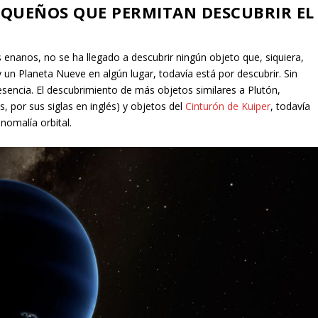
PEQUEÑOS QUE PERMITAN DESCUBRIR EL
 enanos, no se ha llegado a descubrir ningún objeto que, siquiera,
ay un Planeta Nueve en algún lugar, todavía está por descubrir. Sin
esencia. El descubrimiento de más objetos similares a Plutón,
por sus siglas en inglés) y objetos del
Cinturón de Kuiper
, todavía
nomalía orbital.