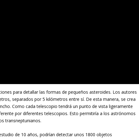
ciones para detallar las formas de pequeños asteroides. Los autores
tros, separados por 5 kilómetros entre sí. De esta manera, se crea
ancho. Como cada telescopio tendrá un punto de vista ligeramente
ferente por diferentes telescopios. Esto permitiría a los astrónomos
os transneptunianos.
 estudio de 10 años, podrían detectar unos 1800 objetos