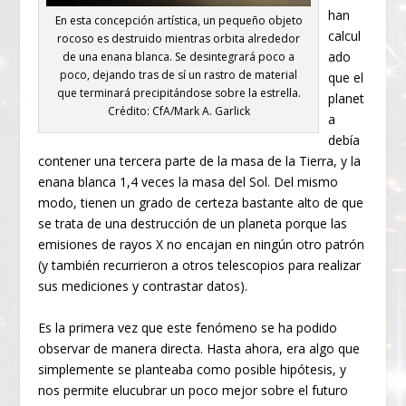
han
En esta concepción artística, un pequeño objeto
calcul
rocoso es destruido mientras orbita alrededor
ado
de una enana blanca. Se desintegrará poco a
poco, dejando tras de sí un rastro de material
que el
que terminará precipitándose sobre la estrella.
planet
Crédito: CfA/Mark A. Garlick
a
debía
contener una tercera parte de la masa de la Tierra, y la
enana blanca 1,4 veces la masa del Sol. Del mismo
modo, tienen un grado de certeza bastante alto de que
se trata de una destrucción de un planeta porque las
emisiones de rayos X no encajan en ningún otro patrón
(y también recurrieron a otros telescopios para realizar
sus mediciones y contrastar datos).
Es la primera vez que este fenómeno se ha podido
observar de manera directa. Hasta ahora, era algo que
simplemente se planteaba como posible hipótesis, y
nos permite elucubrar un poco mejor sobre el futuro