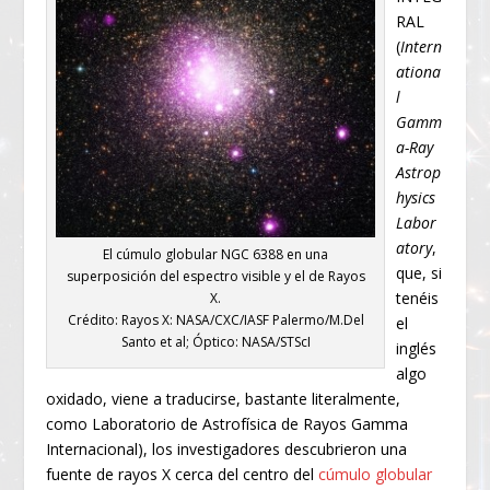
RAL
(
Intern
ationa
l
Gamm
a-Ray
Astrop
hysics
Labor
atory
,
El cúmulo globular NGC 6388 en una
que, si
superposición del espectro visible y el de Rayos
tenéis
X.
Crédito: Rayos X: NASA/CXC/IASF Palermo/M.Del
el
Santo et al; Óptico: NASA/STScI
inglés
algo
oxidado, viene a traducirse, bastante literalmente,
como Laboratorio de Astrofísica de Rayos Gamma
Internacional), los investigadores descubrieron una
fuente de rayos X cerca del centro del
cúmulo globular