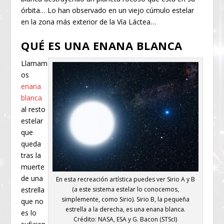
órbita… Lo han observado en un viejo cúmulo estelar
en la zona más exterior de la Vía Láctea…
QUÉ ES UNA ENANA BLANCA
Llamam
os
enana
blanca
al resto
estelar
que
queda
tras la
muerte
de una
En esta recreación artística puedes ver Sirio A y B
estrella
(a este sistema estelar lo conocemos,
simplemente, como Sirio). Sirio B, la pequeña
que no
estrella a la derecha, es una enana blanca.
es lo
Crédito: NASA, ESA y G. Bacon (STScI)