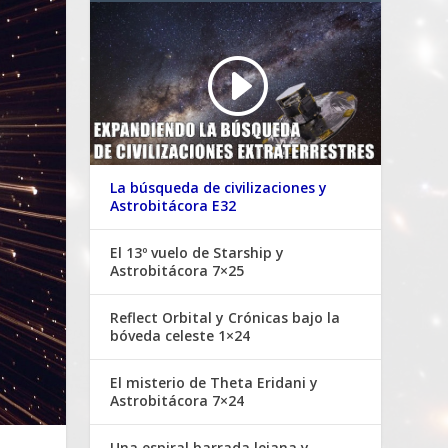
La búsqueda de civilizaciones y
Astrobitácora E32
El 13º vuelo de Starship y
Astrobitácora 7×25
Reflect Orbital y Crónicas bajo la
bóveda celeste 1×24
El misterio de Theta Eridani y
Astrobitácora 7×24
Una espiral barrada lejana y