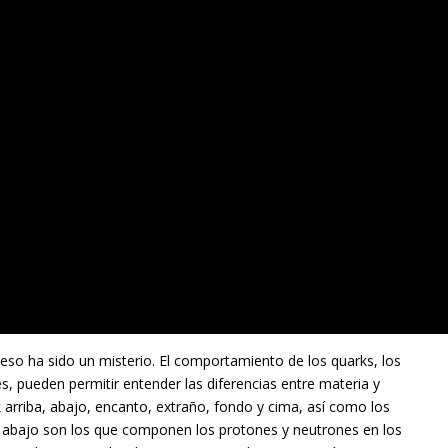
eso ha sido un misterio. El comportamiento de los quarks, los
es, pueden permitir entender las diferencias entre materia y
k arriba, abajo, encanto, extraño, fondo y cima, así como los
 y abajo son los que componen los protones y neutrones en los