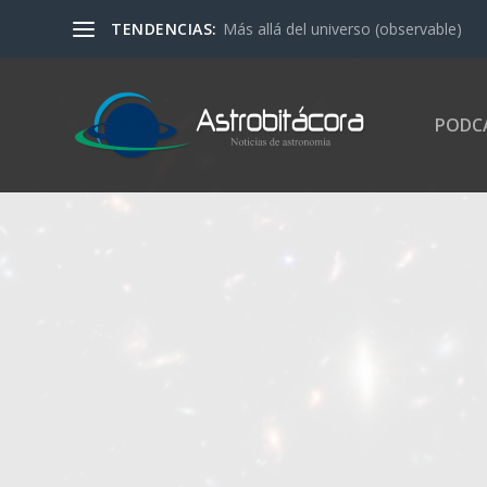
TENDENCIAS:
Más allá del universo (observable)
PODC