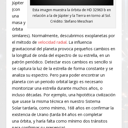
Júpiter
(con
Esta imagen muestra la órbita de HD 32963 b en
una
relación a la de Júpiter y la Tierra en torno al Sol.
Crédito: Stefano Meschiari
masa y
órbita
similares). Normalmente, descubrimos exoplanetas por
el método de
velocidad radial
. La influencia
gravitacional del planeta provoca pequeños cambios en
la longitud de onda del espectro de su estrella, en un
patrón periódico. Detectar esos cambios es sencillo si
se captura la luz de la estrella de forma constante y se
analiza su espectro. Pero para poder encontrar un
planeta con un periodo orbital largo es necesario
monitorizar una estrella durante muchos años, o
incluso décadas. Por ejemplo, una hipotética civilización
que usase la misma técnica en nuestro Sistema
Solar tardaría, como mínimo, 168 años en confirmar la
existencia de Urano (tarda 84 años en completar
una órbita, y haría falta como mínimo dos tránsitos
para confirmar su presencia).