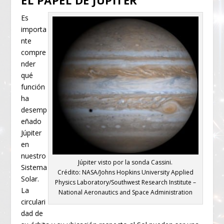
EL PAPEL DE JÚPITER
Es
importa
nte
compre
nder
qué
función
ha
desemp
eñado
Júpiter
en
nuestro
Júpiter visto por la sonda Cassini.
Sistema
Crédito: NASA/Johns Hopkins University Applied
Solar.
Physics Laboratory/Southwest Research Institute –
La
National Aeronautics and Space Administration
circulari
dad de