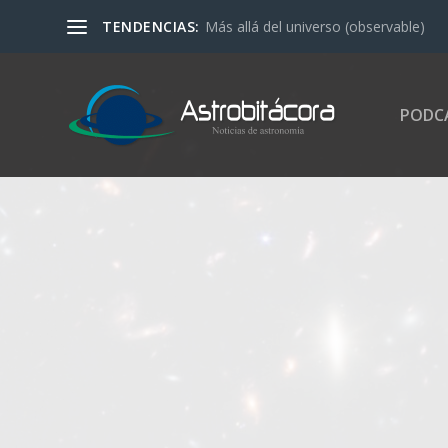
TENDENCIAS:
Más allá del universo (observable)
PODC