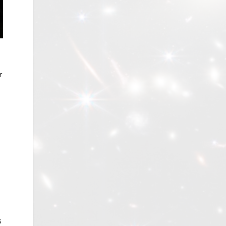
o
r
s
s