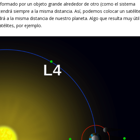
a formado por un objeto grande alrededor de otro (como el sistema
endrá siempre a la misma distancia. Así, podemos colocar un satélit
á a la misma distancia de nuestro planeta. Algo que resulta muy útil
télites, por ejemplo.