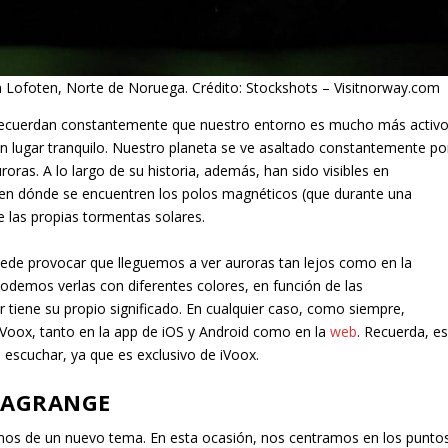
 Lofoten, Norte de Noruega. Crédito: Stockshots – Visitnorway.com
recuerdan constantemente que nuestro entorno es mucho más activ
n lugar tranquilo. Nuestro planeta se ve asaltado constantemente po
roras. A lo largo de su historia, además, han sido visibles en
e en dónde se encuentren los polos magnéticos (que durante una
e las propias tormentas solares.
puede provocar que lleguemos a ver auroras tan lejos como en la
podemos verlas con diferentes colores, en función de las
r tiene su propio significado. En cualquier caso, como siempre,
iVoox, tanto en la app de iOS y Android como en la
web
. Recuerda, e
 escuchar, ya que es exclusivo de iVoox.
LAGRANGE
s de un nuevo tema. En esta ocasión, nos centramos en los punto