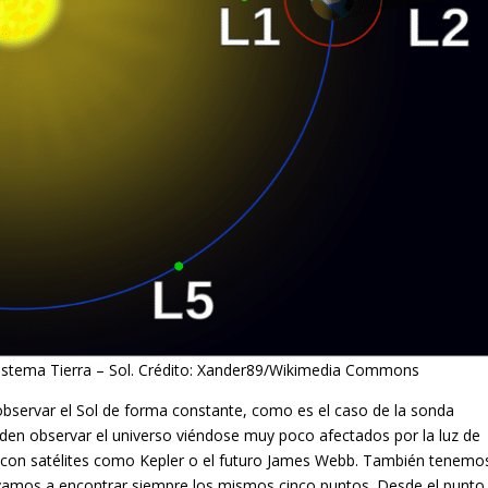
sistema Tierra – Sol. Crédito: Xander89/Wikimedia Commons
observar el Sol de forma constante, como es el caso de la sonda
eden observar el universo viéndose muy poco afectados por la luz de
s con satélites como Kepler o el futuro James Webb. También tenemo
s vamos a encontrar siempre los mismos cinco puntos. Desde el punto