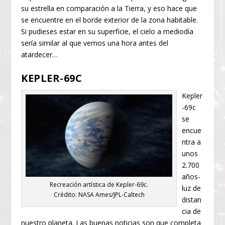
su estrella en comparación a la Tierra, y eso hace que
se encuentre en el borde exterior de la zona habitable.
Si pudieses estar en su superficie, el cielo a mediodía
sería similar al que vemos una hora antes del
atardecer…
KEPLER-69C
Kepler
-69c
se
encue
ntra a
unos
2.700
años-
Recreación artística de Kepler-69c.
luz de
Crédito: NASA Ames/JPL-Caltech
distan
cia de
nuestro planeta. Las buenas noticias son que completa