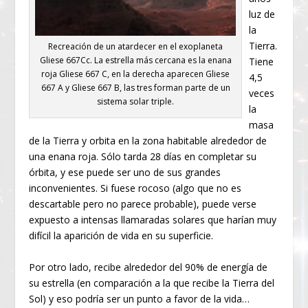
luz de
la
Tierra.
Recreación de un atardecer en el exoplaneta
Gliese 667Cc. La estrella más cercana es la enana
Tiene
roja Gliese 667 C, en la derecha aparecen Gliese
4,5
667 A y Gliese 667 B, las tres forman parte de un
veces
sistema solar triple.
la
masa
de la Tierra y orbita en la zona habitable alrededor de
una enana roja. Sólo tarda 28 días en completar su
órbita, y ese puede ser uno de sus grandes
inconvenientes. Si fuese rocoso (algo que no es
descartable pero no parece probable), puede verse
expuesto a intensas llamaradas solares que harían muy
difícil la aparición de vida en su superficie.
Por otro lado, recibe alrededor del 90% de energía de
su estrella (en comparación a la que recibe la Tierra del
Sol) y eso podría ser un punto a favor de la vida…