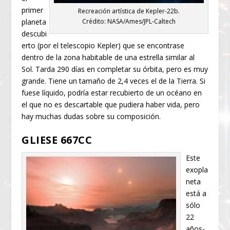
primer
Recreación artística de Kepler-22b.
planeta
Crédito: NASA/Ames/JPL-Caltech
descubi
erto (por el telescopio Kepler) que se encontrase
dentro de la zona habitable de una estrella similar al
Sol. Tarda 290 días en completar su órbita, pero es muy
grande. Tiene un tamaño de 2,4 veces el de la Tierra. Si
fuese líquido, podría estar recubierto de un océano en
el que no es descartable que pudiera haber vida, pero
hay muchas dudas sobre su composición.
GLIESE 667CC
Este
exopla
neta
está a
sólo
22
años-