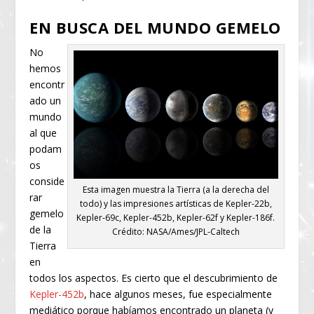
EN BUSCA DEL MUNDO GEMELO
No
hemos
encontr
ado un
mundo
al que
podam
os
conside
Esta imagen muestra la Tierra (a la derecha del
rar
todo) y las impresiones artísticas de Kepler-22b,
gemelo
Kepler-69c, Kepler-452b, Kepler-62f y Kepler-186f.
de la
Crédito: NASA/Ames/JPL-Caltech
Tierra
en
todos los aspectos. Es cierto que el descubrimiento de
Kepler-452b
, hace algunos meses, fue especialmente
mediático porque habíamos encontrado un planeta (y