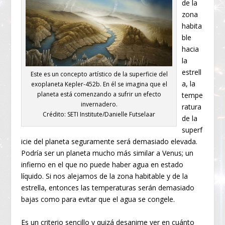
de la
zona
habita
ble
hacia
la
estrell
Este es un concepto artístico de la superficie del
a, la
exoplaneta Kepler-452b. En él se imagina que el
planeta está comenzando a sufrir un efecto
tempe
invernadero.
ratura
Crédito: SETI Institute/Danielle Futselaar
de la
superf
icie del planeta seguramente será demasiado elevada.
Podría ser un planeta mucho más similar a Venus; un
infierno en el que no puede haber agua en estado
líquido. Si nos alejamos de la zona habitable y de la
estrella, entonces las temperaturas serán demasiado
bajas como para evitar que el agua se congele.
Es un criterio sencillo y quizá desanime ver en cuánto