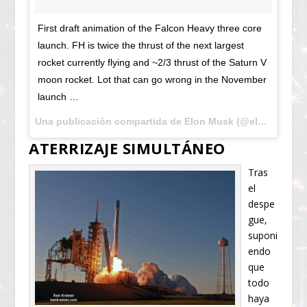
First draft animation of the Falcon Heavy three core
launch. FH is twice the thrust of the next largest
rocket currently flying and ~2/3 thrust of the Saturn V
moon rocket. Lot that can go wrong in the November
launch …
Una publicación compartida de Elon Musk (@elonmusk) el
ATERRIZAJE SIMULTÁNEO
Tras
el
despe
gue,
suponi
endo
que
todo
haya