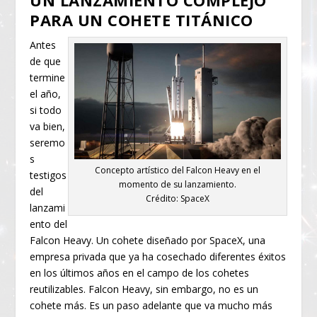
UN LANZAMIENTO COMPLEJO
PARA UN COHETE TITÁNICO
Antes
de que
termine
el año,
si todo
va bien,
seremo
s
Concepto artístico del Falcon Heavy en el
testigos
momento de su lanzamiento.
del
Crédito: SpaceX
lanzami
ento del
Falcon Heavy. Un cohete diseñado por SpaceX, una
empresa privada que ya ha cosechado diferentes éxitos
en los últimos años en el campo de los cohetes
reutilizables. Falcon Heavy, sin embargo, no es un
cohete más. Es un paso adelante que va mucho más