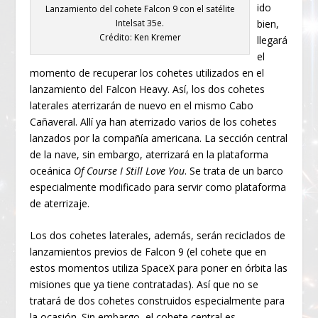
ido
Lanzamiento del cohete Falcon 9 con el satélite
bien,
Intelsat 35e.
Crédito: Ken Kremer
llegará
el
momento de recuperar los cohetes utilizados en el
lanzamiento del Falcon Heavy. Así, los dos cohetes
laterales aterrizarán de nuevo en el mismo Cabo
Cañaveral. Allí ya han aterrizado varios de los cohetes
lanzados por la compañía americana. La sección central
de la nave, sin embargo, aterrizará en la plataforma
oceánica
Of Course I Still Love You
. Se trata de un barco
especialmente modificado para servir como plataforma
de aterrizaje.
Los dos cohetes laterales, además, serán reciclados de
lanzamientos previos de Falcon 9 (el cohete que en
estos momentos utiliza SpaceX para poner en órbita las
misiones que ya tiene contratadas). Así que no se
tratará de dos cohetes construidos especialmente para
la ocasión. Sin embargo, el cohete central es