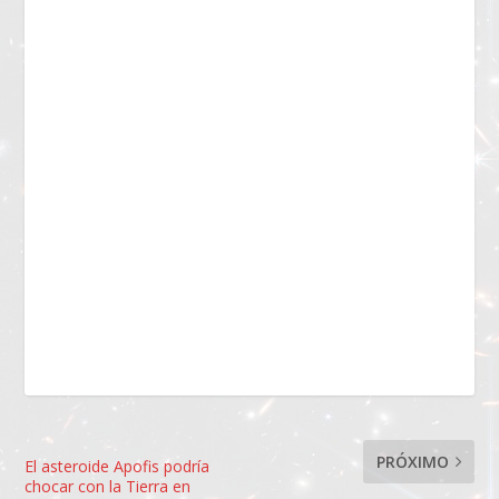
PRÓXIMO
El asteroide Apofis podría
chocar con la Tierra en