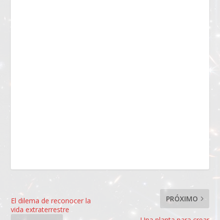
PRÓXIMO
El dilema de reconocer la
vida extraterrestre
Una planta para crear