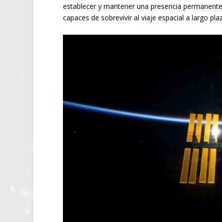
establecer y mantener una presencia permanent
capaces de sobrevivir al viaje espacial a largo pl