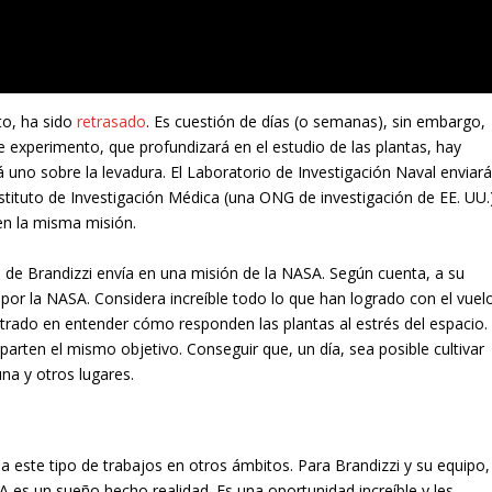
sto, ha sido
retrasado
. Es cuestión de días (o semanas), sin embargo,
te experimento, que profundizará en el estudio de las plantas, hay
 uno sobre la levadura. El Laboratorio de Investigación Naval enviar
tituto de Investigación Médica (una ONG de investigación de EE. UU.
en la misma misión.
o de Brandizzi envía en una misión de la NASA. Según cuenta, a su
 por la NASA. Considera increíble todo lo que han logrado con el vuel
ntrado en entender cómo responden las plantas al estrés del espacio.
arten el mismo objetivo. Conseguir que, un día, sea posible cultivar
na y otros lugares.
 este tipo de trabajos en otros ámbitos. Para Brandizzi y su equipo,
A es un sueño hecho realidad. Es una oportunidad increíble y les