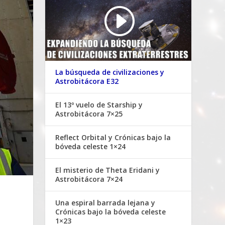
La búsqueda de civilizaciones y
Astrobitácora E32
El 13º vuelo de Starship y
Astrobitácora 7×25
Reflect Orbital y Crónicas bajo la
bóveda celeste 1×24
El misterio de Theta Eridani y
Astrobitácora 7×24
Una espiral barrada lejana y
Crónicas bajo la bóveda celeste
1×23