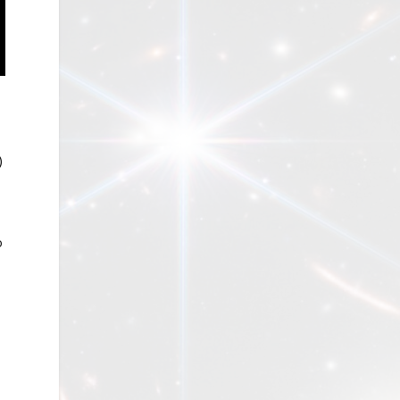
á
)
o