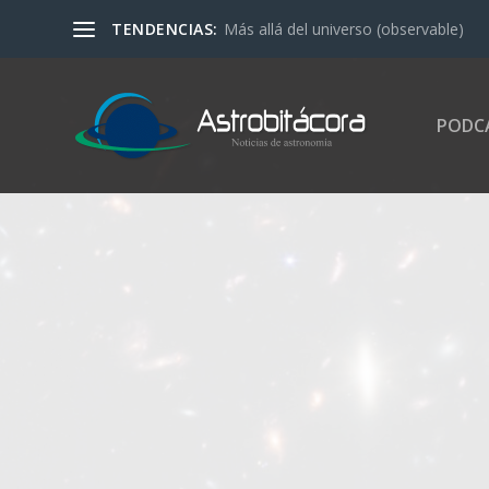
TENDENCIAS:
Más allá del universo (observable)
PODC