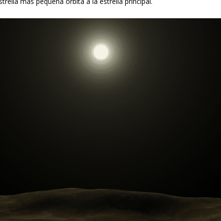
rella más pequeña órbita a la estrella principal.