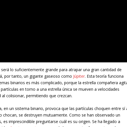
d será lo suficientemente grande para atrapar una gran cantidad de
erá, por tanto, un gigante gaseoso como
Júpiter
. Esta teoría funciona
istemas binarios es más complicado, porque la estrella compañera agit
 partículas en torno a una estrella única se mueven a velocidades
d al colisionar, permitiendo que crezcan.
, en un sistema binario, provoca que las partículas choquen entre sí 
ndo chocan, se destruyen mutuamente. Como se han observado un
 es imprescindible preguntarse cuál es su origen. Se ha llegado a