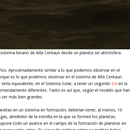
 sistema binario de Alfa Centauri desde un planeta sin atmósfera.
 años. Aproximadamente similar a lo que podemos observar en el
porque es lo que podemos observar en el sistema de Alfa Centauri.
, sería equivalente, en el Sistema Solar, a tener un segundo
Sol
en la
tremendamente diferentes. Tanto es así que, según el modelo que ha
an ser más bien grandes.
lanetas en un sistema en formación, deberían tener, al menos, 10
 gas, alrededor de la estrella en la que se formen los planetas,
o supone todo un avance en el campo de la formación de planetas en
mo nunca visto antes. Es capaz de explicar cómo se podrían haber