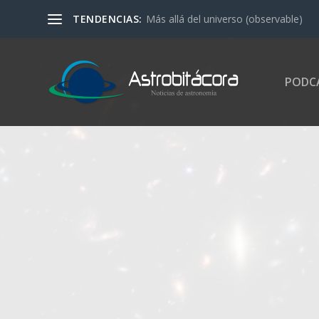
TENDENCIAS:
Más allá del universo (observable)
PODC