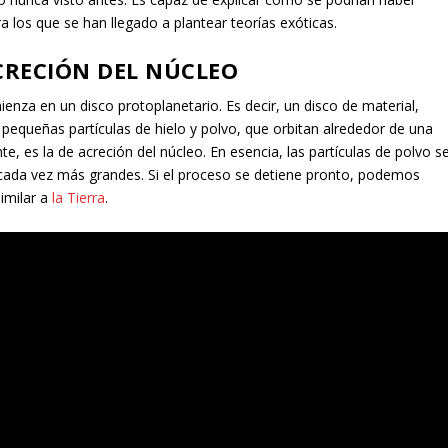
 los que se han llegado a plantear teorías exóticas.
CRECIÓN DEL NÚCLEO
enza en un disco protoplanetario. Es decir, un disco de material,
pequeñas partículas de hielo y polvo, que orbitan alrededor de una
e, es la de acreción del núcleo. En esencia, las partículas de polvo s
cada vez más grandes. Si el proceso se detiene pronto, podemos
imilar a
la Tierra
.