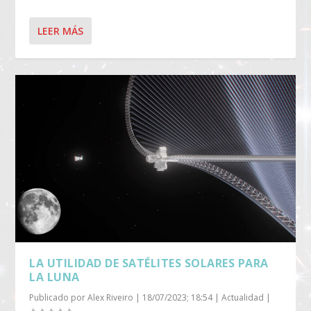
LEER MÁS
LA UTILIDAD DE SATÉLITES SOLARES PARA
LA LUNA
Publicado por
Alex Riveiro
|
18/07/2023; 18:54
|
Actualidad
|