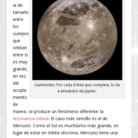
ia de
tamaño
entre
los
cuerpos
que
orbitan
entre sí
es muy
grande,
en vez
del
Ganímedes. Por cada órbita que completa, Ío da
acopla
4 alrededor de Júpiter.
miento
de
marea, se produce un fenómeno diferente: la
resonancia orbital
. El caso más sencillo es el de
Mercurio. Como el Sol es muchísimo más grande, en
lugar de estar en órbita síncrona, Mercurio tiene una