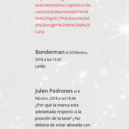
sextraterrestres/capitulos/Ubi
cacionExtrahumanidad.htm#
Mi%20hip%C3%B3tesis%20d
el%20origen%20de%20la%20
Luna
Bonderman
el 20 febrero,
2018 a las 13:32
Leído.
Julen Padrones
el 8
febrero, 2018 a las 18:46
¿Por qué la marea esta
adelantada respecto a la
posición de la luna? ¿No
deberia de estar alineada con