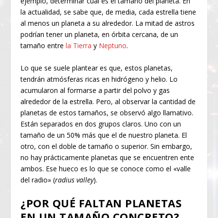
ejemplo, determinar cuál es el tamaño del planeta. En
la actualidad, se sabe que, de media, cada estrella tiene
al menos un planeta a su alrededor. La mitad de astros
podrían tener un planeta, en órbita cercana, de un
tamaño entre
la Tierra
y
Neptuno
.
Lo que se suele plantear es que, estos planetas,
tendrán atmósferas ricas en hidrógeno y helio. Lo
acumularon al formarse a partir del polvo y gas
alrededor de la estrella. Pero, al observar la cantidad de
planetas de estos tamaños, se observó algo llamativo.
Están separados en dos grupos claros. Uno con un
tamaño de un 50% más que el de nuestro planeta. El
otro, con el doble de tamaño o superior. Sin embargo,
no hay prácticamente planetas que se encuentren ente
ambos. Ese hueco es lo que se conoce como el «valle
del radio» (
radius valley
).
¿POR QUÉ FALTAN PLANETAS
EN UN TAMAÑO CONCRETO?