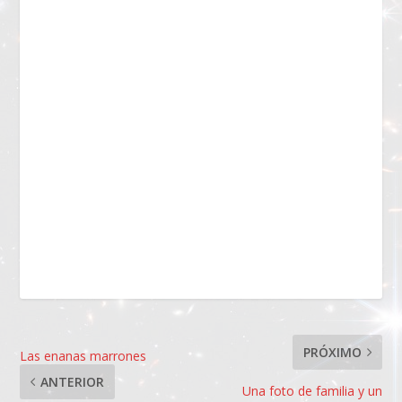
PRÓXIMO
Las enanas marrones
ANTERIOR
Una foto de familia y un