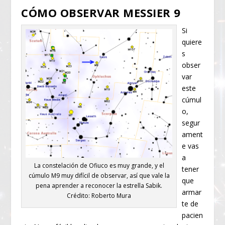
CÓMO OBSERVAR MESSIER 9
Si
quiere
s
obser
var
este
cúmul
o,
segur
ament
e vas
a
La constelación de Ofiuco es muy grande, y el
tener
cúmulo M9 muy difícil de observar, así que vale la
que
pena aprender a reconocer la estrella Sabik.
armar
Crédito: Roberto Mura
te de
pacien