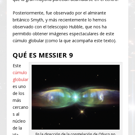
Posteriormente, fue observado por el almirante
británico Smyth, y más recientemente lo hemos
observado con el telescopio Hubble, que nos ha
permitido obtener imágenes espectaculares de este
cúmulo globular (como la que acompaña este texto).
QUÉ ES MESSIER 9
Este
cúmulo
globular
es uno
de los
más
cercano
s al
núcleo
de la
En la dirección de la constelación de Ofiuco no
Vía