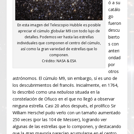
ó a su
catálo
go
fueron
En esta imagen del Telescopio Hubble es posible
descu
apreciar el cúmulo globular M9 con todo lujo de
bierto
detalles. Podemos ver hasta las estrellas
individuales que componen el centro del cúmulo,
s con
así como la gran variedad de estrellas que lo
anteri
componen.
oridad
Crédito: NASA & ESA
por
otros
astrónomos. El cúmulo M9, sin embargo, sí es uno de
los descubrimientos del francés. Inicialmente, en 1764,
lo describió como una
nebulosa
situada en la
constelación de Ofiuco en el que no llegó a observar
ninguna estrella. Casi 20 años después, el prolífico Sir
William Herschel pudo verlo con un tamaño aumentado
250 veces (por las 104 de Messier), logrando ver
algunas de las estrellas que lo componen, y destacando
que la gran mayoría parecían acumularse en el centro.