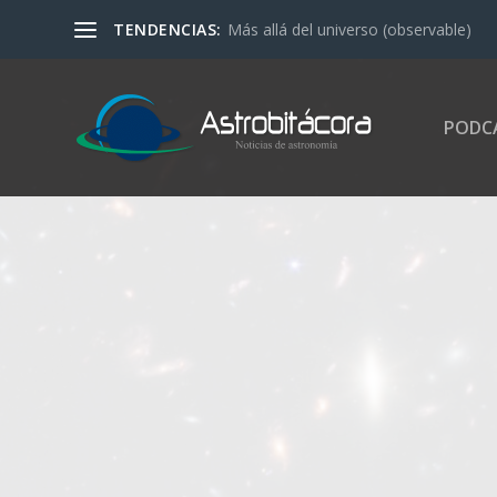
TENDENCIAS:
Más allá del universo (observable)
PODC