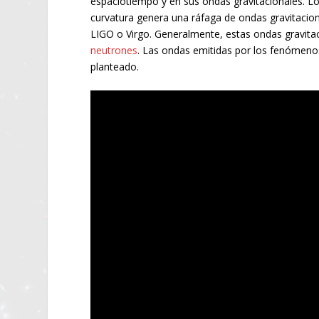
espaciotiempo y en sus ondas gravitacionales. L
curvatura genera una ráfaga de ondas gravitacio
LIGO o Virgo. Generalmente, estas ondas gravitac
neutrones
. Las ondas emitidas por los fenómenos
planteado.