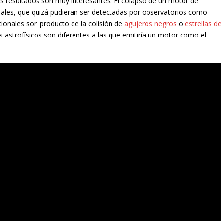
os resultados son muy interesantes. El colapso de un motor de
nales, que quizá pudieran ser detectadas por observatorios como
ionales son producto de la colisión de
agujeros negros
o
estrellas d
 astrofísicos son diferentes a las que emitiría un motor como el