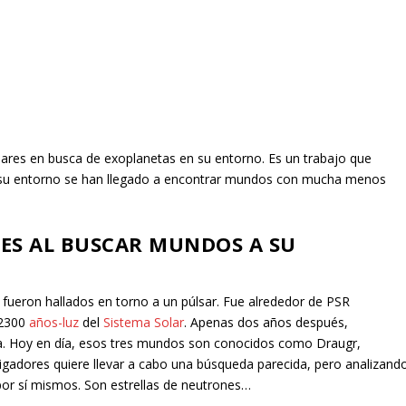
sares en busca de exoplanetas en su entorno. Es un trabajo que
n su entorno se han llegado a encontrar mundos con mucha menos
RES AL BUSCAR MUNDOS A SU
fueron hallados en torno a un púlsar. Fue alrededor de PSR
 2300
años-luz
del
Sistema Solar
. Apenas dos años después,
ma. Hoy en día, esos tres mundos son conocidos como Draugr,
tigadores quiere llevar a cabo una búsqueda parecida, pero analizand
 por sí mismos. Son estrellas de neutrones…