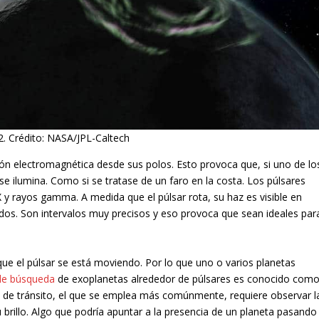
2. Crédito: NASA/JPL-Caltech
ción electromagnética desde sus polos. Esto provoca que, si uno de lo
 ilumina. Como si se tratase de un faro en la costa. Los púlsares
 X y rayos gamma. A medida que el púlsar rota, su haz es visible en
dos. Son intervalos muy precisos y eso provoca que sean ideales par
que el púlsar se está moviendo. Por lo que uno o varios planetas
e búsqueda
de exoplanetas alrededor de púlsares es conocido com
o de tránsito, el que se emplea más comúnmente, requiere observar l
u brillo. Algo que podría apuntar a la presencia de un planeta pasando