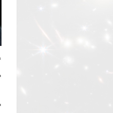
s
a
o
a