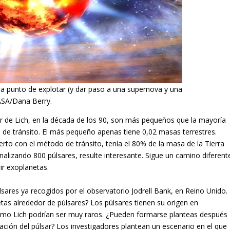
a a punto de explotar (y dar paso a una supernova y una
NASA/Dana Berry.
r de Lich, en la década de los 90, son más pequeños que la mayoría
de tránsito. El más pequeño apenas tiene 0,02 masas terrestres.
to con el método de tránsito, tenía el 80% de la masa de la Tierra
analizando 800 púlsares, resulte interesante. Sigue un camino diferent
ir exoplanetas.
sares ya recogidos por el observatorio Jodrell Bank, en Reino Unido.
tas alrededor de púlsares? Los púlsares tienen su origen en
omo Lich podrían ser muy raros. ¿Pueden formarse planteas después
ación del púlsar? Los investigadores plantean un escenario en el que