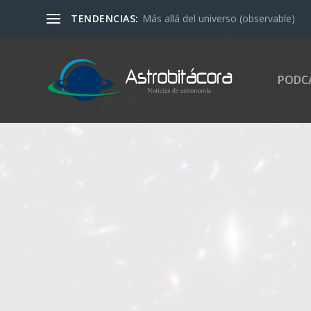
TENDENCIAS:
Más allá del universo (observable)
PODC