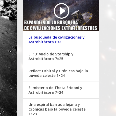
La búsqueda de civilizaciones y
Astrobitácora E32
El 13º vuelo de Starship y
Astrobitácora 7×25
Reflect Orbital y Crónicas bajo la
bóveda celeste 1×24
El misterio de Theta Eridani y
Astrobitácora 7×24
Una espiral barrada lejana y
Crónicas bajo la bóveda celeste
1×23