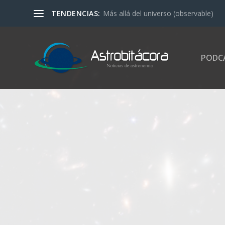
TENDENCIAS:
Más allá del universo (observable)
PODC