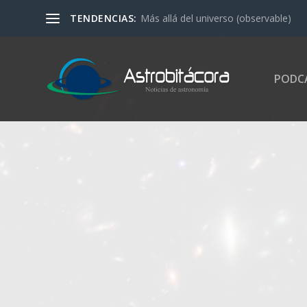
TENDENCIAS:
Más allá del universo (observable)
PODC