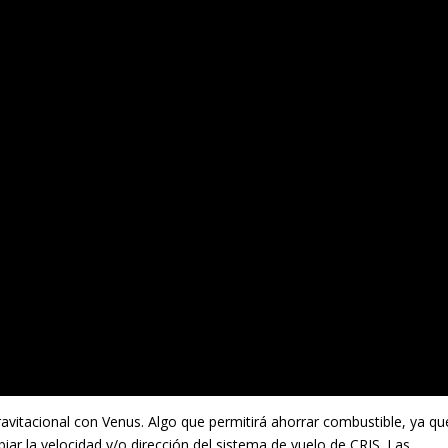
ravitacional con Venus. Algo que permitirá ahorrar combustible, ya qu
iar la velocidad y/o dirección del sistema de vuelo de CRIS. Las