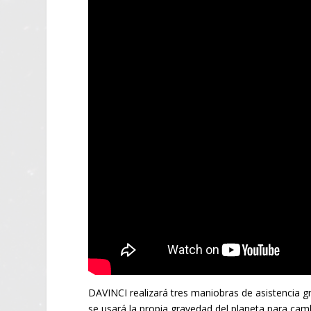
DAVINCI realizará tres maniobras de asistencia g
se usará la propia gravedad del planeta para camb